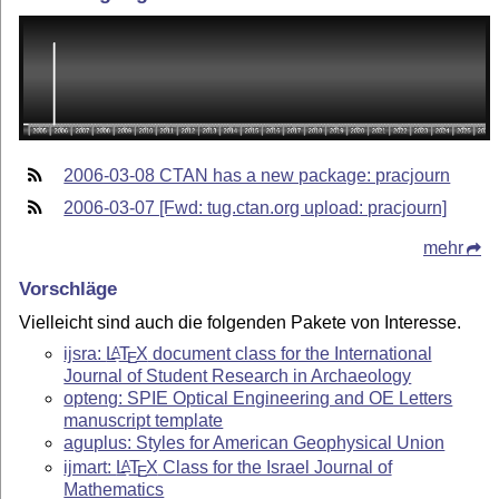
2006-03-08 CTAN has a new package: pracjourn
2006-03-07 [Fwd: tug.ctan.org upload: pracjourn]
mehr
Vorschläge
Vielleicht sind auch die folgenden Pakete von Interesse.
ijsra:
L
T
X
document class for the International
A
E
Journal of Student Research in Archaeology
opteng: SPIE Optical Engineering and OE Letters
manuscript template
aguplus: Styles for American Geophysical Union
ijmart:
L
T
X
Class for the Israel Journal of
A
E
Mathematics