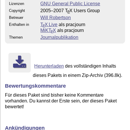
GNU General Public License
Lizenzen
2005–2007
T
X
Users Group
Copyright
E
Will Robertson
Betreuer
T
X Live
als pracjourn
Enthalten in
E
MiKT
X
als pracjourn
E
Journalpublikation
Themen
Herunterladen
des vollständigen Inhalts
dieses Pakets in einem Zip-Archiv (396.8k).
Bewertungskommentare
Für dieses Paket sind bisher keine Kommentare
vorhanden. Du kannst der Erste sein, der dieses Paket
bewertet!
Ankündigungen