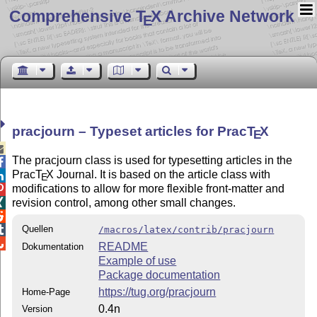
Comprehensive T
X Archive Network
E
pracjourn – Typeset articles for Prac
T
X
E

The pracjourn class is used for typesetting articles in the

Prac
T
X
Journal. It is based on the article class with

E
modifications to allow for more flexible front-matter and

revision control, among other small changes.


Quellen

/macros/latex/contrib/pracjourn

README
Dokumentation
Example of use
Package documentation
https://tug.org/pracjourn
Home-Page
0.4n
Version