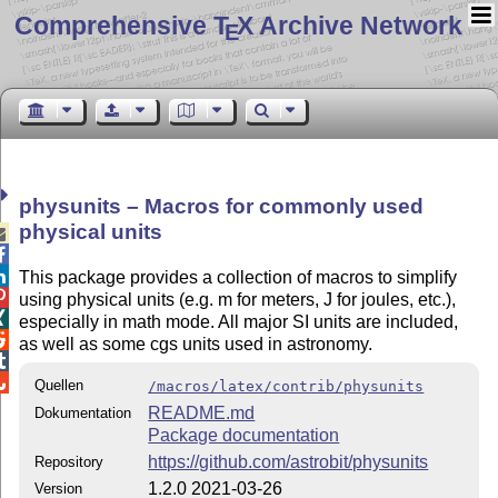
Comprehensive T
X Archive Network
E
physunits – Macros for commonly used
physical units



This package provides a collection of macros to simplify

using physical units (e.g. m for meters, J for joules, etc.),

especially in math mode. All major SI units are included,

as well as some cgs units used in astronomy.


Quellen
/macros/latex/contrib/physunits
README.md
Dokumentation
Package documentation
https://github.com/astrobit/physunits
Repository
1.2.0 2021-03-26
Version