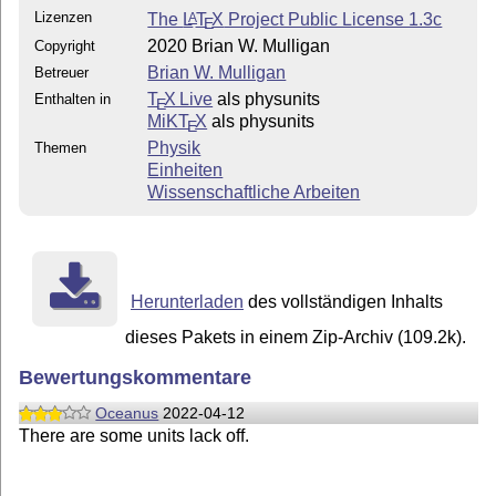
Lizenzen
The
L
T
X
Project Public License 1.3c
A
E
2020 Brian W. Mulligan
Copyright
Brian W. Mulligan
Betreuer
T
X Live
als physunits
Enthalten in
E
MiKT
X
als physunits
E
Physik
Themen
Einheiten
Wissenschaftliche Arbeiten
Herunterladen
des vollständigen Inhalts
dieses Pakets in einem Zip-Archiv (109.2k).
Bewertungskommentare
Oceanus
2022-04-12
There are some units lack off.