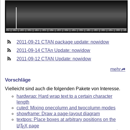
2011-09-21 CTAN package update: nowidow
2011-09-14 CTAn Update: nowidow
2011-09-12 CTAN Update: nowidow
mehr
Vorschläge
Vielleicht sind auch die folgenden Pakete von Interesse.
hardwrap: Hard wrap text to a certain character
length
cuted: Mixing onecolumn and twocolumn modes
showframe: Draw a page-layout diagram
textpos: Place boxes at arbitrary positions on the
L
T
X
page
A
E