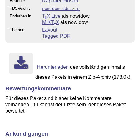
Raphaël Pinson
Betreuer
TDS-Archiv
nowidow.tds.zip
T
X Live
als nowidow
Enthalten in
E
MiKT
X
als nowidow
E
Layout
Themen
Tagged PDF
Herunterladen
des vollständigen Inhalts
dieses Pakets in einem Zip-Archiv (173.0k).
Bewertungskommentare
Für dieses Paket sind bisher keine Kommentare
vorhanden. Du kannst der Erste sein, der dieses Paket
bewertet!
Ankündigungen