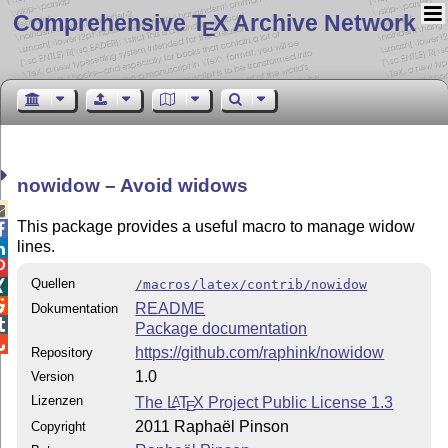
Comprehensive T
X Archive Network
E
nowidow – Avoid widows

This package provides a useful macro to manage widow

lines.


Quellen
/macros/latex/contrib/nowidow


README
Dokumentation

Package documentation

https://github.com/raphink/nowidow
Repository
1.0
Version
Lizenzen
The
L
T
X
Project Public License 1.3
A
E
2011 Raphaël Pinson
Copyright