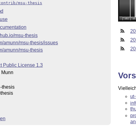
contrib/msu-thesis
md
 use
cumentation
20
thub.io/msu-thesis
20
com/amunn/msu-thesis/issues
20
com/amunn/msu-thesis
t Public License 1.3
n Munn
Vors
-thesis
Vielleic
thesis
ut
in
th
pr
gen
an