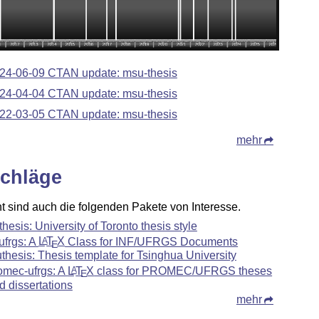
24-06-09 CTAN update: msu-thesis
24-04-04 CTAN update: msu-thesis
22-03-05 CTAN update: msu-thesis
mehr
chläge
ht sind auch die folgenden Pakete von Interesse.
-thesis: University of Toronto thesis style
fufrgs: A
L
T
X
Class for INF/UFRGS Documents
A
E
uthesis: Thesis template for Tsinghua University
omec-ufrgs: A
L
T
X
class for PROMEC/UFRGS theses
A
E
d dissertations
mehr