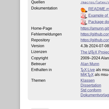
Quellen
/macros/latex/
Dokumentation
README.
Example of
Package do
Home-Page
https://amunn.gi
Fehlermeldungen
https://github.
Repository
https://github.
Version
4.3b 2024-07-08
Lizenzen
The
L
T
X
Projec
A
E
Copyright
2009–2024 Ala
Betreuer
Alan Munn
Enthalten in
T
X Live
als msu
E
MiKT
X
als msu-
E
Themen
Klassen
Dissertation
Std conform
Dokumentvorla