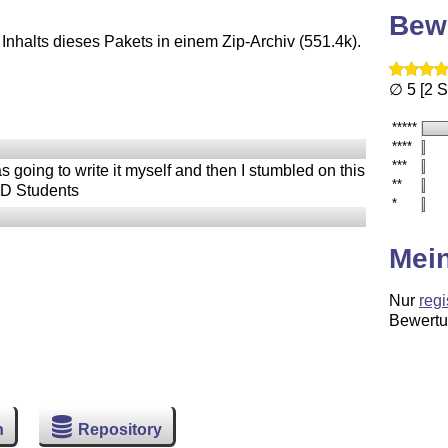
Bew
Inhalts dieses Pakets in einem Zip-Archiv (551.4k).
∅ 5 [2 
*****
****
***
 going to write it myself and then I stumbled on this
**
PhD Students
*
Mei
Nur
regi
Bewertu
n
Repository