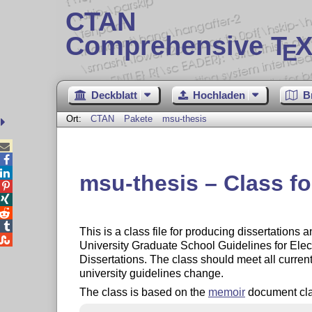
CTAN
Comprehensive T
X
E
Deckblatt
Hochladen
B
Ort:
CTAN
Pakete
msu-thesis



msu-thesis – Class fo




This is a class file for producing dissertations

University Graduate School Guidelines for Ele
Dissertations. The class should meet all curre
university guidelines change.
The class is based on the
memoir
document class