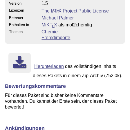
1.5
Version
Lizenzen
The
L
T
X
Project Public License
A
E
Michael Palmer
Betreuer
MiKT
X
als mol2chemfig
Enthalten in
E
Chemie
Themen
Fremdimporte
Herunterladen
des vollständigen Inhalts
dieses Pakets in einem Zip-Archiv (752.0k).
Bewertungskommentare
Für dieses Paket sind bisher keine Kommentare
vorhanden. Du kannst der Erste sein, der dieses Paket
bewertet!
Ankündigungen