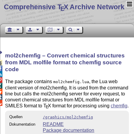
Comprehensive T
X Archive Network
E
mol2chemfig – Convert chemical structures
from MDL molfile format to chemfig source


code


The package contains
, the Lua web
mol2chemfig.lua

client version of mol2chemfig. It is used from the command

line but calls the mol2chemfig server for every request, to

convert chemical structures from MDL molfile format or

SMILES format to
T
X
format for processing using
chemfig
.
E
Quellen
/graphics/mol2chemfig
README
Dokumentation
Package documentation