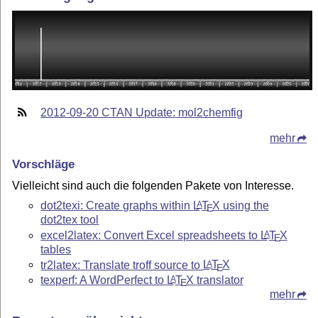
2012-09-20 CTAN Update: mol2chemfig
mehr
Vorschläge
Vielleicht sind auch die folgenden Pakete von Interesse.
dot2texi: Create graphs within
L
T
X
using the
A
E
dot2tex tool
excel2latex: Convert Excel spreadsheets to
L
T
X
A
E
tables
tr2latex: Translate troff source to
L
T
X
A
E
texperf: A WordPerfect to
L
T
X
translator
A
E
mehr