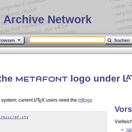
 Archive Network
rowsen
Suchen
 the
logo under
L
A
METAFONT
n system; current
L
T
X
users need the
mflogo
A
E
Vors
b/misc/mf.sty
Vielleic
ra