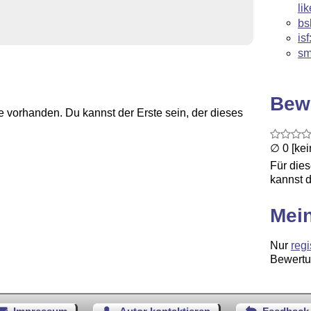
lik
bs
is
sm
Bew
 vorhanden. Du kannst der Erste sein, der dieses
∅ 0 [ke
Für die
kannst d
Mei
Nur
regi
Bewertu