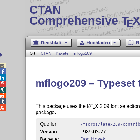
CTAN
Comprehensive T
X
E
Deckblatt
Hochladen
B
Ort:
CTAN
Pakete
mflogo209



mflogo209 – Typeset




This package uses the
L
T
X
2.09 font selectio
A
E

package.
Quellen
/macros/latex209/contri
Version
1989-03-27
Betreuer
Don Hosek