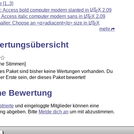
e [1..3]
l: Access bold computer modern slanted in
L
T
X
2.09
A
E
f: Access italic computer modern sans in
L
T
X
2.09
A
E
aller: Choose an <q>adjacent</q> size in
L
T
X
A
E
mehr
ertungsübersicht
ine Stimmen]
ses Paket sind bisher keine Wertungen vorhanden. Du
er Erste sein, der dieses Paket bewertet!
ne Bewertung
strierte
und eingeloggte Mitglieder können eine
ng abgeben. Bitte
Melde dich an
um mit abzustimmen.