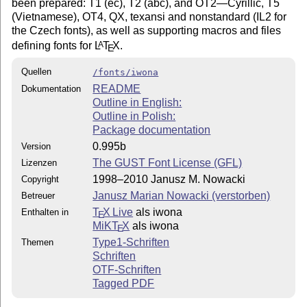
been prepared: T1 (ec), T2 (abc), and OT2—Cyrillic, T5
(Vietnamese), OT4, QX, texansi and nonstandard (IL2 for
the Czech fonts), as well as supporting macros and files
defining fonts for
L
T
X
.
A
E
Quellen
/fonts/iwona
README
Dokumentation
Outline in English:
Outline in Polish:
Package documentation
0.995b
Version
The GUST Font License (GFL)
Lizenzen
1998–2010 Janusz M. Nowacki
Copyright
Janusz Marian Nowacki (verstorben)
Betreuer
T
X Live
als iwona
Enthalten in
E
MiKT
X
als iwona
E
Type1-Schriften
Themen
Schriften
OTF-Schriften
Tagged PDF