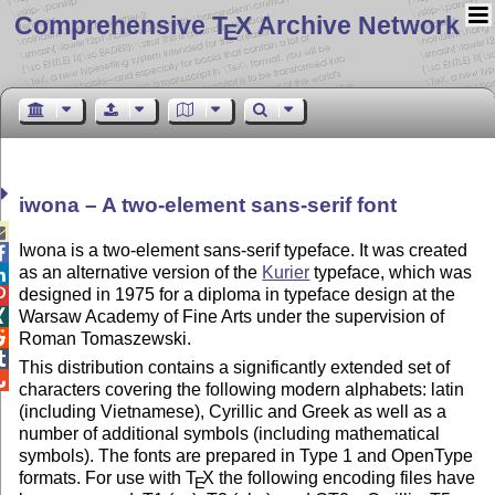
Comprehensive T
X Archive Network
E
iwona – A two-element sans-serif font

Iwona is a two-element sans-serif typeface. It was created

as an alternative version of the
Kurier
typeface, which was

designed in 1975 for a diploma in typeface design at the

Warsaw Academy of Fine Arts under the supervision of


Roman Tomaszewski.

This distribution contains a significantly extended set of

characters covering the following modern alphabets: latin
(including Vietnamese), Cyrillic and Greek as well as a
number of additional symbols (including mathematical
symbols). The fonts are prepared in Type 1 and OpenType
formats. For use with
T
X
the following encoding files have
E