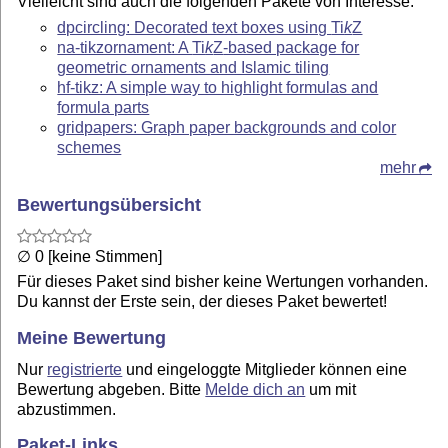
Vielleicht sind auch die folgenden Pakete von Interesse.
dpcircling: Decorated text boxes using
Ti
k
Z
na-tikzornament: A
Ti
k
Z
-based package for
geometric ornaments and Islamic tiling
hf-tikz: A simple way to highlight formulas and
formula parts
gridpapers: Graph paper backgrounds and color
schemes
mehr
Bewertungsübersicht
∅ 0 [keine Stimmen]
Für dieses Paket sind bisher keine Wertungen vorhanden.
Du kannst der Erste sein, der dieses Paket bewertet!
Meine Bewertung
Nur
registrierte
und eingeloggte Mitglieder können eine
Bewertung abgeben. Bitte
Melde dich an
um mit
abzustimmen.
Paket-Links