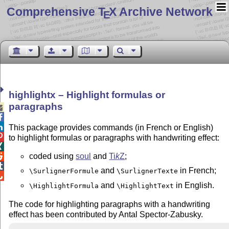
Comprehensive T
X Archive Network
E
highlightx – Highlight formulas or
paragraphs



This package provides commands (in French or English)

to highlight formulas or paragraphs with handwriting effect:

coded using
soul
and
Ti
k
Z
;


and
in French;
\SurlignerFormule
\SurlignerTexte

and
in English.
\HighlightFormula
\HighlightText
The code for highlighting paragraphs with a handwriting
effect has been contributed by Antal Spector-Zabusky.