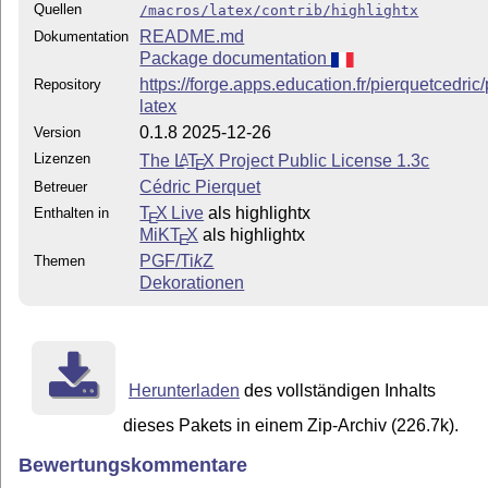
Quellen
/macros/latex/contrib/highlightx
README.md
Dokumentation
Package documentation
https://forge.apps.education.fr/pierquetcedri
Repository
latex
0.1.8 2025-12-26
Version
Lizenzen
The
L
T
X
Project Public License 1.3c
A
E
Cédric Pierquet
Betreuer
T
X Live
als highlightx
Enthalten in
E
MiKT
X
als highlightx
E
PGF/
Ti
k
Z
Themen
Dekorationen
Herunterladen
des vollständigen Inhalts
dieses Pakets in einem Zip-Archiv (226.7k).
Bewertungskommentare