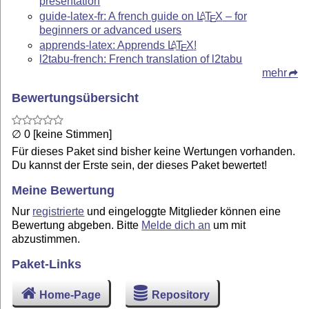
presentation
guide-latex-fr: A french guide on
L
T
X
– for
A
E
beginners or advanced users
apprends-latex: Apprends
L
T
X
!
A
E
l2tabu-french: French translation of l2tabu
mehr
Bewertungsübersicht
∅ 0 [keine Stimmen]
Für dieses Paket sind bisher keine Wertungen vorhanden.
Du kannst der Erste sein, der dieses Paket bewertet!
Meine Bewertung
Nur
registrierte
und eingeloggte Mitglieder können eine
Bewertung abgeben. Bitte
Melde dich an
um mit
abzustimmen.
Paket-Links
Home-Page
Repository