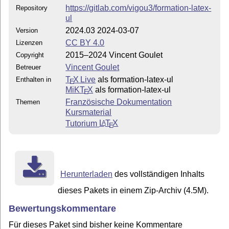
https://gitlab.com/vigou3/formation-latex-
Repository
ul
2024.03 2024-03-07
Version
CC BY 4.0
Lizenzen
2015–2024 Vincent Goulet
Copyright
Vincent Goulet
Betreuer
T
X Live
als formation-latex-ul
Enthalten in
E
MiKT
X
als formation-latex-ul
E
Französische Dokumentation
Themen
Kursmaterial
Tutorium
L
T
X
A
E
Herunterladen
des vollständigen Inhalts
dieses Pakets in einem Zip-Archiv (4.5M).
Bewertungskommentare
Für dieses Paket sind bisher keine Kommentare