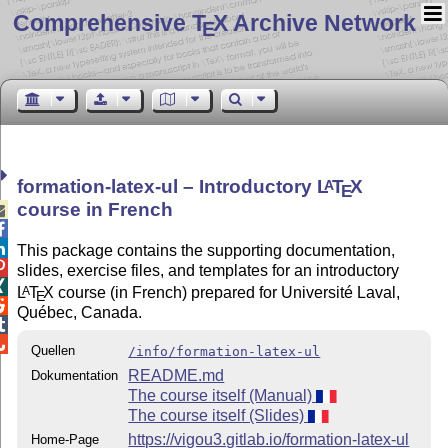
Comprehensive T
X Archive Network
E
formation-latex-ul – Introductory
L
T
X
A
E
course in French



This package contains the supporting documentation,

slides, exercise files, and templates for an introductory

L
T
X
course (in French) prepared for Université Laval,
A
E

Québec, Canada.


Quellen
/info/formation-latex-ul
README.md
Dokumentation
The course itself (Manual)
The course itself (Slides)
https://vigou3.gitlab.io/formation-latex-ul
Home-Page