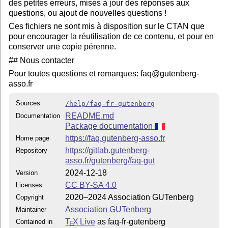
des petites erreurs, mises à jour des réponses aux
questions, ou ajout de nouvelles questions !
Ces fichiers ne sont mis à disposition sur le CTAN que
pour encourager la réutilisation de ce contenu, et pour en
conserver une copie pérenne.
## Nous contacter
Pour toutes questions et remarques: faq@gutenberg-
asso.fr
Sources
/help/faq-fr-gutenberg
README.md
Documentation
Package documentation
https://faq.gutenberg-asso.fr
Home page
https://gitlab.gutenberg-
Repository
asso.fr/gutenberg/faq-gut
2024-12-18
Version
CC BY-SA 4.0
Licenses
2020–2024 Association GUTenberg
Copyright
Association GUTenberg
Maintainer
T
X Live
as faq-fr-gutenberg
Contained in
E