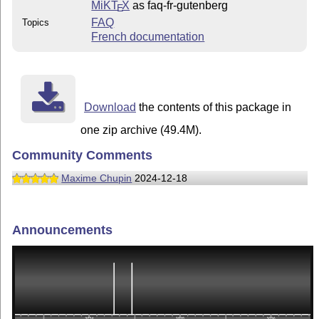
MiKT
X
as faq-fr-gutenberg
E
FAQ
Topics
French documentation
Download
the contents of this package in
one zip archive (49.4M).
Community Comments
Maxime Chupin
2024-12-18
Announcements