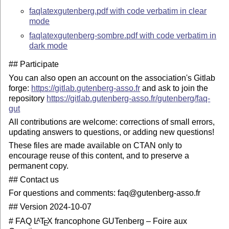
faqlatexgutenberg.pdf with code verbatim in clear
mode
faqlatexgutenberg-sombre.pdf with code verbatim in
dark mode
## Participate
You can also open an account on the association's Gitlab
forge:
https://gitlab.gutenberg-asso.fr
and ask to join the
repository
https://gitlab.gutenberg-asso.fr/gutenberg/faq-
gut
All contributions are welcome: corrections of small errors,
updating answers to questions, or adding new questions!
These files are made available on CTAN only to
encourage reuse of this content, and to preserve a
permanent copy.
## Contact us
For questions and comments: faq@gutenberg-asso.fr
## Version 2024-10-07
# FAQ
L
T
X
francophone GUTenberg – Foire aux
A
E