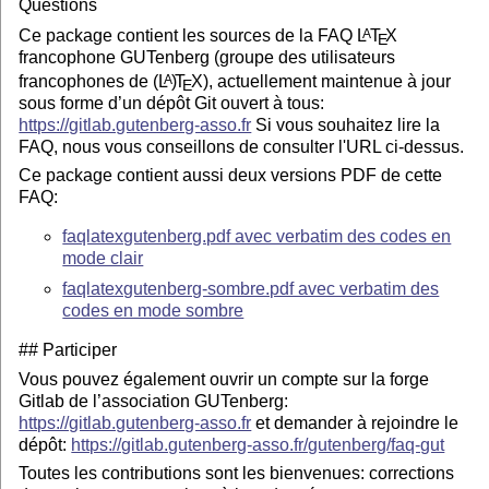
Questions
Ce package contient les sources de la FAQ
L
T
X
A
E
francophone GUTenberg (groupe des utilisateurs
francophones de
(L
)
T
X
), actuellement maintenue à jour
A
E
sous forme d’un dépôt Git ouvert à tous:
https://gitlab.gutenberg-asso.fr
Si vous souhaitez lire la
FAQ, nous vous conseillons de consulter l'URL ci-dessus.
Ce package contient aussi deux versions PDF de cette
FAQ:
faqlatexgutenberg.pdf avec verbatim des codes en
mode clair
faqlatexgutenberg-sombre.pdf avec verbatim des
codes en mode sombre
## Participer
Vous pouvez également ouvrir un compte sur la forge
Gitlab de l’association GUTenberg:
https://gitlab.gutenberg-asso.fr
et demander à rejoindre le
dépôt:
https://gitlab.gutenberg-asso.fr/gutenberg/faq-gut
Toutes les contributions sont les bienvenues: corrections