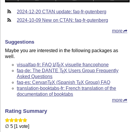
2024-12-20 CTAN update: faq-fr-gutenberg
2024-10-09 New on CTAN: faq-fr-gutenberg
more
Suggestions
Maybe you are interested in the following packages as
well.
visualfaq-fr: FAQ
L
T
X
visuelle francophone
A
E
faq-de: The DANTE
T
X
Users Group Frequently
E
Asked Questions
faq-es: Cervan
T
X
(Spanish
T
X
Group) FAQ
E
E
translation-booktabs-fr: French translation of the
documentation of booktabs
more
Rating Summary
∅ 5 [1 vote]