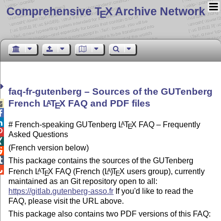
Comprehensive T
X Archive Network
E
faq-fr-gutenberg – Sources of the GUTenberg
French
L
T
X
FAQ and PDF files
A

E


# French-speaking GUTenberg
L
T
X
FAQ – Frequently
A
E

Asked Questions

(French version below)


This package contains the sources of the GUTenberg

French
L
T
X
FAQ (French
(L
)
T
X
users group), currently
A
A
E
E
maintained as an Git repository open to all:
https://gitlab.gutenberg-asso.fr
If you'd like to read the
FAQ, please visit the URL above.
This package also contains two PDF versions of this FAQ: