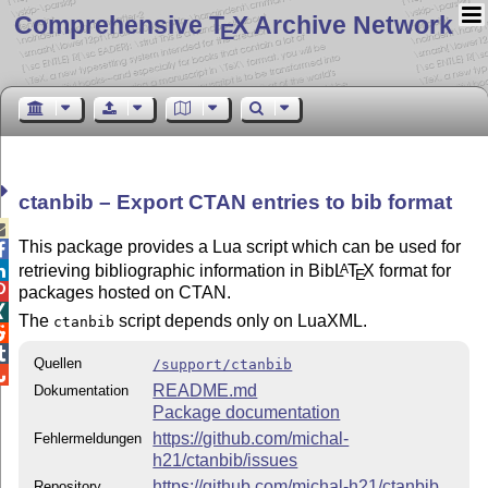
Comprehensive T
X Archive Network
E
ctanbib – Export CTAN entries to bib format

This package provides a Lua script which can be used for

retrieving bibliographic information in Bib
L
T
X
format for
A

E

packages hosted on CTAN.

The
script depends only on LuaXML.
ctanbib


Quellen
/support/ctanbib

README.md
Dokumentation
Package documentation
https://github.com/michal-
Fehlermeldungen
h21/ctanbib/issues
https://github.com/michal-h21/ctanbib
Repository