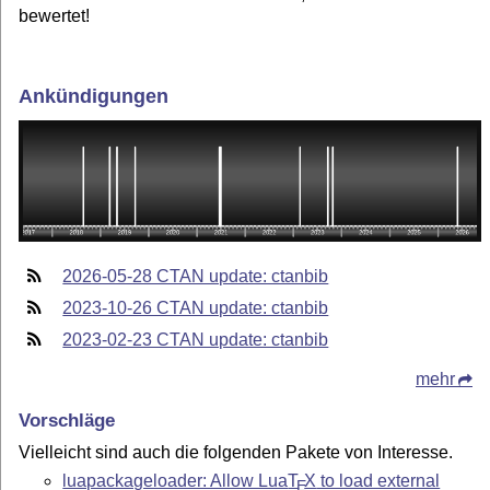
bewertet!
Ankündigungen
2026-05-28 CTAN update: ctanbib
2023-10-26 CTAN update: ctanbib
2023-02-23 CTAN update: ctanbib
mehr
Vorschläge
Vielleicht sind auch die folgenden Pakete von Interesse.
luapackageloader: Allow Lua
T
X
to load external
E