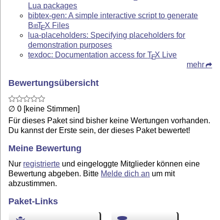
Lua packages
bibtex-gen: A simple interactive script to generate
Bib
T
X
Files
E
lua-placeholders: Specifying placeholders for
demonstration purposes
texdoc: Documentation access for
T
X
Live
E
mehr
Bewertungsübersicht
∅ 0 [keine Stimmen]
Für dieses Paket sind bisher keine Wertungen vorhanden.
Du kannst der Erste sein, der dieses Paket bewertet!
Meine Bewertung
Nur
registrierte
und eingeloggte Mitglieder können eine
Bewertung abgeben. Bitte
Melde dich an
um mit
abzustimmen.
Paket-Links