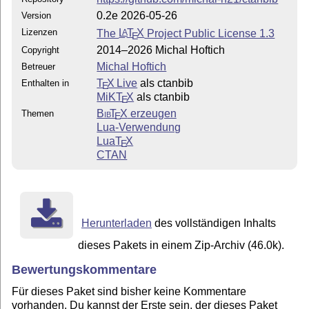
0.2e 2026-05-26
Version
Lizenzen
The
L
T
X
Project Public License 1.3
A
E
2014–2026 Michal Hoftich
Copyright
Michal Hoftich
Betreuer
T
X Live
als ctanbib
Enthalten in
E
MiKT
X
als ctanbib
E
Bib
T
X
erzeugen
Themen
E
Lua-Verwendung
Lua
T
X
E
CTAN
Herunterladen
des vollständigen Inhalts
dieses Pakets in einem Zip-Archiv (46.0k).
Bewertungskommentare
Für dieses Paket sind bisher keine Kommentare
vorhanden. Du kannst der Erste sein, der dieses Paket