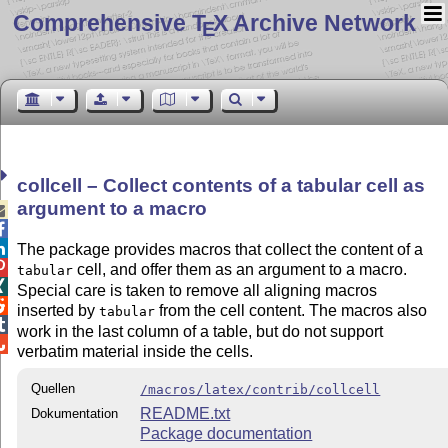
Comprehensive T
X Archive Network
E
collcell – Collect contents of a tabular cell as
argument to a macro



The package provides macros that collect the content of a

cell, and offer them as an argument to a macro.
tabular

Special care is taken to remove all aligning macros

inserted by
from the cell content. The macros also
tabular

work in the last column of a table, but do not support

verbatim material inside the cells.
Quellen
/macros/latex/contrib/collcell
README.txt
Dokumentation
Package documentation