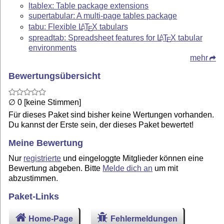
ltablex: Table package extensions
supertabular: A multi-page tables package
tabu: Flexible
L
T
X
tabulars
A
E
spreadtab: Spreadsheet features for
L
T
X
tabular
A
E
environments
mehr
Bewertungsübersicht
∅ 0 [keine Stimmen]
Für dieses Paket sind bisher keine Wertungen vorhanden.
Du kannst der Erste sein, der dieses Paket bewertet!
Meine Bewertung
Nur
registrierte
und eingeloggte Mitglieder können eine
Bewertung abgeben. Bitte
Melde dich an
um mit
abzustimmen.
Paket-Links
Home-Page
Fehlermeldungen