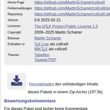
https://github.com/MartinScharrer/collcell
Home-Page
https://github.com/MartinScharrer/collcell/i
Fehlermeldungen
https://github.com/MartinScharrer/collcell.gi
Repository
0.6 2025-02-21
Version
Lizenzen
The
L
T
X
Project Public License 1.3
A
E
2009–2025 Martin Scharrer
Copyright
Martin Scharrer
Betreuer
T
X Live
als collcell
Enthalten in
E
MiKT
X
als collcell
E
Tabellen
Themen
Tagged PDF
Herunterladen
des vollständigen Inhalts
dieses Pakets in einem Zip-Archiv (197.5k).
Bewertungskommentare
Für dieses Paket sind bisher keine Kommentare