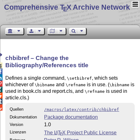
Comprehensive T
X Archive Network
E
chbibref – Change the
Bibliography/References title



Defines a single command,
, which sets
\setbibref

whichever of
and
is in use. (
is
\bibname
\refname
\bibname

used in book.cls and report.cls, and
is used in
\refname

article.cls.)


Quellen
/macros/latex/contrib/chbibref
Package documentation
Dokumentation
1.0
Version
Lizenzen
The
L
T
X
Project Public License
A
E