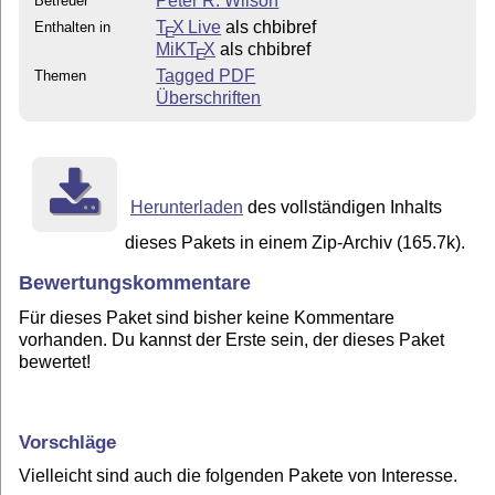
Peter R. Wilson
Betreuer
T
X Live
als chbibref
Enthalten in
E
MiKT
X
als chbibref
E
Tagged PDF
Themen
Überschriften
Herunterladen
des vollständigen Inhalts
dieses Pakets in einem Zip-Archiv (165.7k).
Bewertungskommentare
Für dieses Paket sind bisher keine Kommentare
vorhanden. Du kannst der Erste sein, der dieses Paket
bewertet!
Vorschläge
Vielleicht sind auch die folgenden Pakete von Interesse.