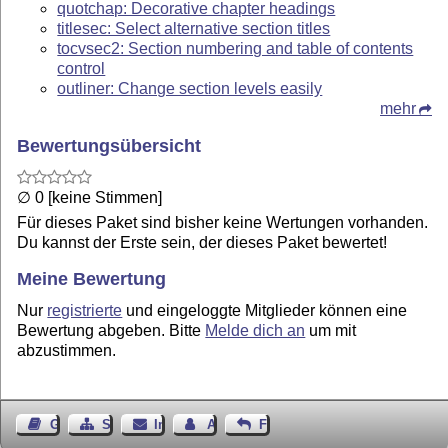
quotchap: Decorative chapter headings
titlesec: Select alternative section titles
tocvsec2: Section numbering and table of contents
control
outliner: Change section levels easily
mehr
Bewertungsübersicht
∅ 0 [keine Stimmen]
Für dieses Paket sind bisher keine Wertungen vorhanden.
Du kannst der Erste sein, der dieses Paket bewertet!
Meine Bewertung
Nur
registrierte
und eingeloggte Mitglieder können eine
Bewertung abgeben. Bitte
Melde dich an
um mit
abzustimmen.
Gästebuch
Seiten-Struktur
Impressum
Autor kontaktieren
Feedback