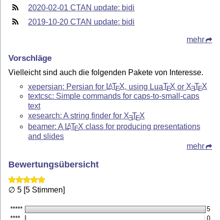
2020-02-01 CTAN update: bidi
2019-10-20 CTAN update: bidi
mehr
Vorschläge
Vielleicht sind auch die folgenden Pakete von Interesse.
xepersian: Persian for
L
T
X
, using Lua
T
X
or
X
T
X
A
E
E
E
E
textcsc: Simple commands for caps-to-small-caps
text
xesearch: A string finder for
X
T
X
E
E
beamer: A
L
T
X
class for producing presentations
A
E
and slides
mehr
Bewertungsübersicht
∅ 5 [5 Stimmen]
*****
5
****
0