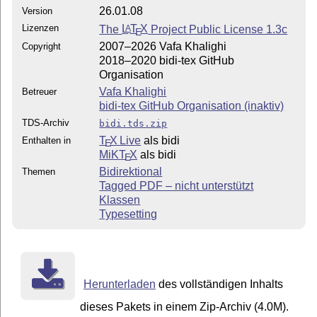
26.01.08
Version
Lizenzen
The
L
T
X
Project Public License 1.3c
A
E
2007–2026 Vafa Khalighi
Copyright
2018–2020 bidi-tex GitHub
Organisation
Vafa Khalighi
Betreuer
bidi-tex GitHub Organisation (inaktiv)
TDS-Archiv
bidi.tds.zip
T
X Live
als bidi
Enthalten in
E
MiKT
X
als bidi
E
Bidirektional
Themen
Tagged PDF – nicht unterstützt
Klassen
Typesetting
Herunterladen
des vollständigen Inhalts
dieses Pakets in einem Zip-Archiv (4.0M).