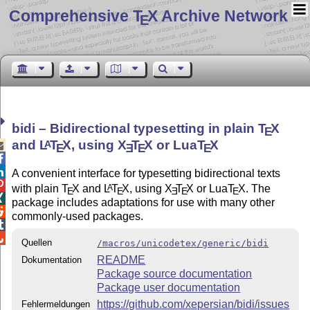
Comprehensive T
X Archive Network
E
bidi – Bidirectional typesetting in plain
T
X
E
and
L
T
X
, using
X
T
X
or Lua
T
X
A

E
E
E
E


A convenient interface for typesetting bidirectional texts

with plain
T
X
and
L
T
X
, using
X
T
X
or Lua
T
X
. The
A
E
E
E
E
E

package includes adaptations for use with many other

commonly-used packages.


Quellen
/macros/unicodetex/generic/bidi
README
Dokumentation
Package source documentation
Package user documentation
https://github.com/xepersian/bidi/issues
Fehlermeldungen