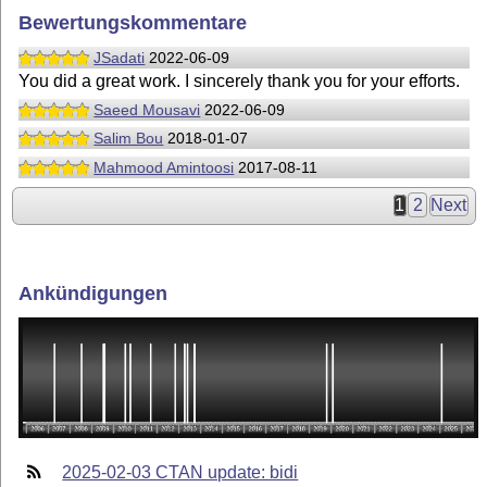
Bewertungskommentare
JSadati
2022-06-09
You did a great work. I sincerely thank you for your efforts.
Saeed Mousavi
2022-06-09
Salim Bou
2018-01-07
Mahmood Amintoosi
2017-08-11
1
2
Next
Ankündigungen
2025-02-03 CTAN update: bidi