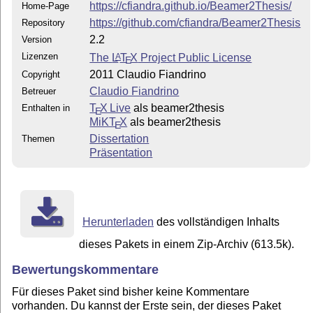
https://cfiandra.github.io/Beamer2Thesis/
Home-Page
https://github.com/cfiandra/Beamer2Thesis
Repository
2.2
Version
Lizenzen
The
L
T
X
Project Public License
A
E
2011 Claudio Fiandrino
Copyright
Claudio Fiandrino
Betreuer
T
X Live
als beamer2thesis
Enthalten in
E
MiKT
X
als beamer2thesis
E
Dissertation
Themen
Präsentation
Herunterladen
des vollständigen Inhalts
dieses Pakets in einem Zip-Archiv (613.5k).
Bewertungskommentare
Für dieses Paket sind bisher keine Kommentare
vorhanden. Du kannst der Erste sein, der dieses Paket