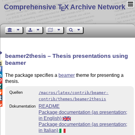
Comprehensive T
X Archive Network
E
beamer2thesis – Thesis presentations using
beamer



The package specifies a
beamer
theme for presenting a

thesis.


Quellen
/macros/latex/contrib/beamer-

contrib/themes/beamer2thesis

README
Dokumentation
Package documentation (as presentation;
in English)
Package documentation (as presentation;
in Italian)