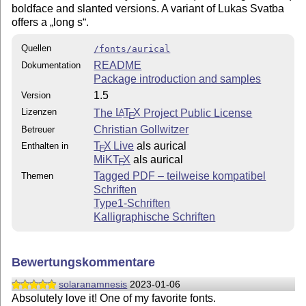
boldface and slanted versions. A variant of Lukas Svatba
offers a
long s
.
Quellen
/fonts/aurical
README
Dokumentation
Package introduction and samples
1.5
Version
Lizenzen
The
L
T
X
Project Public License
A
E
Christian Gollwitzer
Betreuer
T
X Live
als aurical
Enthalten in
E
MiKT
X
als aurical
E
Tagged PDF – teilweise kompatibel
Themen
Schriften
Type1-Schriften
Kalligraphische Schriften
Bewertungskommentare
solaranamnesis
2023-01-06
Absolutely love it! One of my favorite fonts.