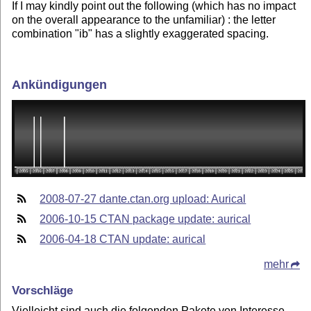
If I may kindly point out the following (which has no impact
on the overall appearance to the unfamiliar) : the letter
combination "ib" has a slightly exaggerated spacing.
Ankündigungen
2008-07-27 dante.ctan.org upload: Aurical
2006-10-15 CTAN package update: aurical
2006-04-18 CTAN update: aurical
mehr
Vorschläge
Vielleicht sind auch die folgenden Pakete von Interesse.