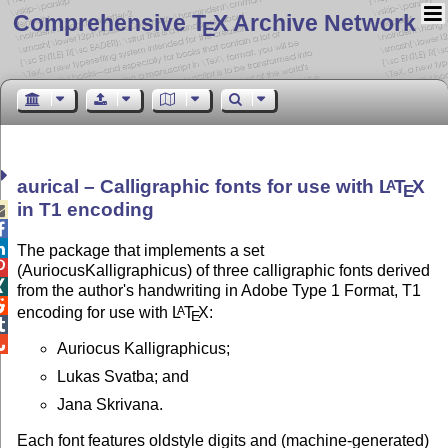
Comprehensive T
X Archive Network
E
aurical – Calligraphic fonts for use with
L
T
X
A
E
in T1 encoding



The package that implements a set

(AuriocusKalligraphicus) of three calligraphic fonts derived

from the author's handwriting in Adobe Type 1 Format, T1

encoding for use with
L
T
X
:
A
E


Auriocus Kalligraphicus;
Lukas Svatba; and
Jana Skrivana.
Each font features oldstyle digits and (machine-generated)