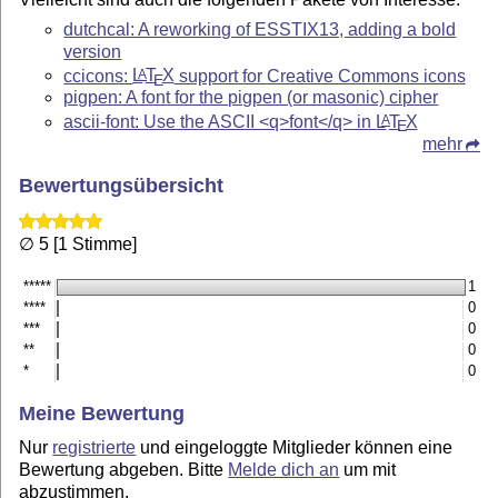
dutchcal: A reworking of ESSTIX13, adding a bold
version
ccicons:
L
T
X
support for Creative Commons icons
A
E
pigpen: A font for the pigpen (or masonic) cipher
ascii-font: Use the ASCII <q>font</q> in
L
T
X
A
E
mehr
Bewertungsübersicht
∅ 5 [1 Stimme]
*****
1
****
0
***
0
**
0
*
0
Meine Bewertung
Nur
registrierte
und eingeloggte Mitglieder können eine
Bewertung abgeben. Bitte
Melde dich an
um mit
abzustimmen.