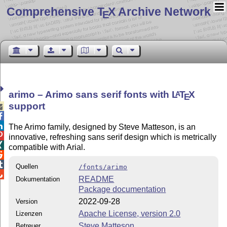
Comprehensive T
X Archive Network
E
arimo – Arimo sans serif fonts with
L
T
X
A
E
support



The Arimo family, designed by Steve Matteson, is an

innovative, refreshing sans serif design which is metrically

compatible with Arial.


Quellen
/fonts/arimo

README
Dokumentation
Package documentation
2022-09-28
Version
Apache License, version 2.0
Lizenzen
Steve Matteson
Betreuer