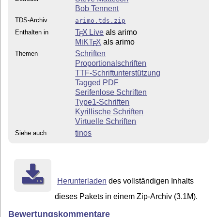
Bob Tennent
TDS-Archiv
arimo.tds.zip
T
X Live
als arimo
Enthalten in
E
MiKT
X
als arimo
E
Schriften
Themen
Proportionalschriften
TTF-Schriftunterstützung
Tagged PDF
Serifenlose Schriften
Type1-Schriften
Kyrillische Schriften
Virtuelle Schriften
tinos
Siehe auch
Herunterladen
des vollständigen Inhalts
dieses Pakets in einem Zip-Archiv (3.1M).
Bewertungskommentare