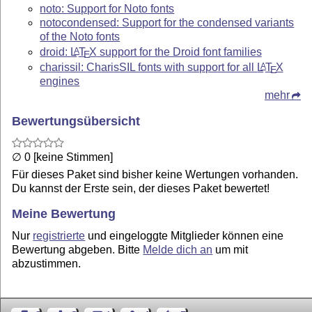
noto: Support for Noto fonts
notocondensed: Support for the condensed variants
of the Noto fonts
droid:
L
T
X
support for the Droid font families
A
E
charissil: CharisSIL fonts with support for all
L
T
X
A
E
engines
mehr
Bewertungsübersicht
∅ 0 [keine Stimmen]
Für dieses Paket sind bisher keine Wertungen vorhanden.
Du kannst der Erste sein, der dieses Paket bewertet!
Meine Bewertung
Nur
registrierte
und eingeloggte Mitglieder können eine
Bewertung abgeben. Bitte
Melde dich an
um mit
abzustimmen.