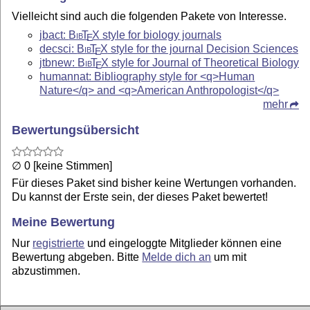
Vielleicht sind auch die folgenden Pakete von Interesse.
jbact:
Bib
T
X
style for biology journals
E
decsci:
Bib
T
X
style for the journal Decision Sciences
E
jtbnew:
Bib
T
X
style for Journal of Theoretical Biology
E
humannat: Bibliography style for <q>Human
Nature</q> and <q>American Anthropologist</q>
mehr
Bewertungsübersicht
∅ 0 [keine Stimmen]
Für dieses Paket sind bisher keine Wertungen vorhanden.
Du kannst der Erste sein, der dieses Paket bewertet!
Meine Bewertung
Nur
registrierte
und eingeloggte Mitglieder können eine
Bewertung abgeben. Bitte
Melde dich an
um mit
abzustimmen.