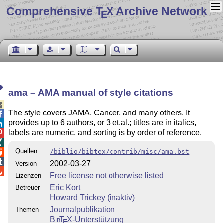
Comprehensive T
X Archive Network
E
ama – AMA manual of style citations

The style covers JAMA, Cancer, and many others. It

provides up to 6 authors, or 3 et.al.; titles are in italics,

labels are numeric, and sorting is by order of reference.


Quellen
/biblio/bibtex/contrib/misc/ama.bst


2002-03-27
Version

Free license not otherwise listed
Lizenzen
Eric Kort
Betreuer
Howard Trickey (inaktiv)
Journalpublikation
Themen
Bib
T
X
-Unterstützung
E