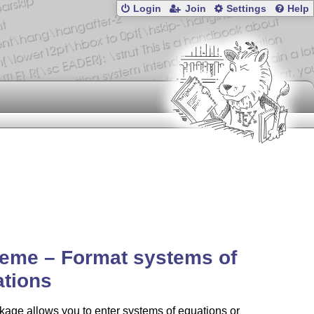
Login
Join
Settings
Help
eme – Format systems of
ations
age allows you to enter systems of equations or