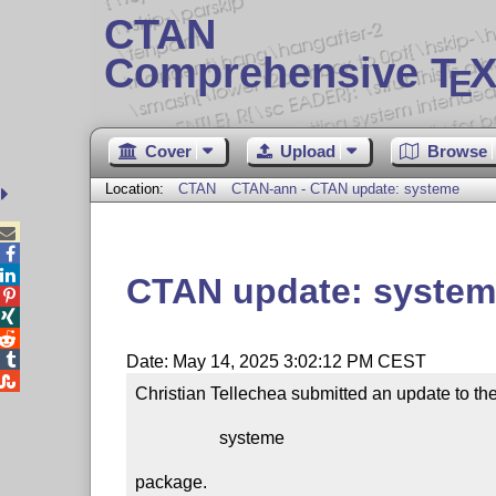
CTAN
Comprehensive T
X
E
Cover
Upload
Browse
Location:
CTAN
CTAN-ann - CTAN update: systeme



CTAN update: syste




Date: May 14, 2025 3:02:12 PM CEST

Christian Tellechea submitted an update to the
                   systeme

package.
