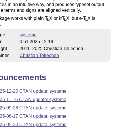
ties in an intuitive way, and produces typeset output
e terms and signs are aligned vertically.
kage works with plain
T
X
or
L
T
X
, but e-
T
X
is
A
E
E
E
.
ge
systeme
on
0.51 2025-12-19
ight
2011–2025 Christian Tellechea
iner
Christian Tellechea
ouncements
25-12-20 CTAN update: systeme
25-11-16 CTAN update: systeme
25-09-28 CTAN update: systeme
25-06-17 CTAN update: systeme
25-05-30 CTAN update: systeme