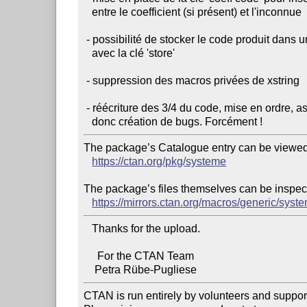
   entre le coefficient (si présent) et l'inconnue

 - possibilité de stocker le code produit dans une macro spécifiée

   avec la clé 'store'

 - suppression des macros privées de xstring

 - réécriture des 3/4 du code, mise en ordre, assainissement et

The package’s Catalogue entry can be viewed 
https://ctan.org/pkg/systeme
The package’s files themselves can be inspect
https://mirrors.ctan.org/macros/generic/syst
   Thanks for the upload.

     For the CTAN Team

CTAN is run entirely by volunteers and suppor