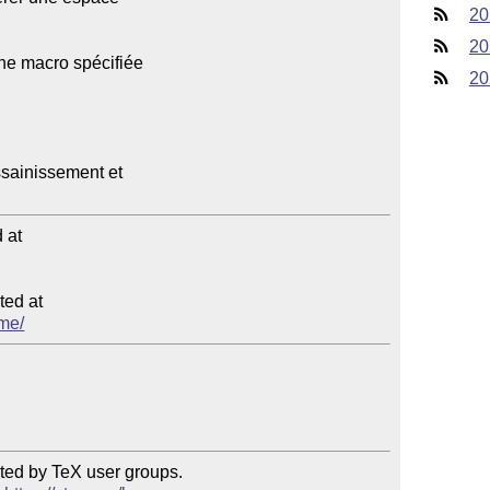
20
20
20
at

ed at

eme/
ted by TeX user groups.
