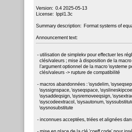
Version:  0.4 2025-05-13

License:  lppl1.3c

Summary description:  Format systems of equa
Announcement text:
 - utilisation de simplekv pour effectuer les réglages via

   clés/valeurs ; mise à disposition de la macro \setsysteme et de

   l'argument optionnel de la macro \systeme pour y spécifier les

   clés/valeurs -> rupture de compatibilité

 - macros abandonnées : \sysdelim, \syseqsep, \sysalign,

   \syssignspace, \syseqspace, \syslineskipcoeff, \sysequivsign,

   \sysaddeqsign, \sysremoveeqsign, \sysextracolsign,

   \syscodeextracol, \sysautonum, \syssubstitute et

   \sysnosubstitute

 - inconnues acceptées, triées et alignées dans le membre de droite

 - mise en place de la clé 'coeff code' pour insérer une espace
