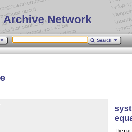
 Archive Network
Search
me


syst
equ
The pack