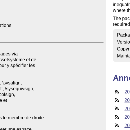
inequali
where th
The pac
required
tions

Packa
Versi
Copyr
Mainta
Ann
20
20
20
20
20