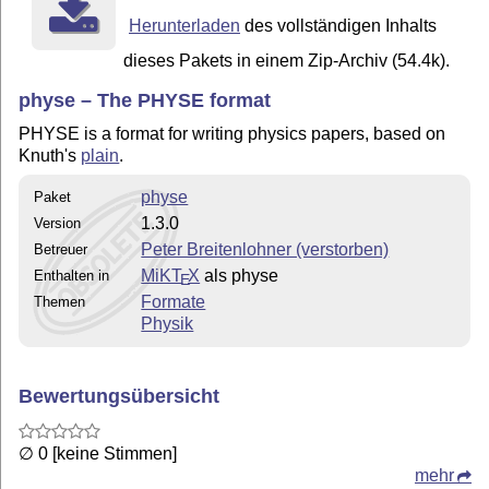
Herunterladen
des vollständigen Inhalts
dieses Pakets in einem Zip-Archiv (54.4k).
physe – The PHYSE format
PHYSE is a format for writing physics papers, based on
Knuth's
plain
.
physe
Paket
1.3.0
Version
Peter Breitenlohner (verstorben)
Betreuer
MiKT
X
als physe
Enthalten in
E
Formate
Themen
Physik
Bewertungsübersicht
∅ 0 [keine Stimmen]
mehr