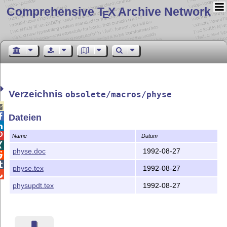
Comprehensive T
X Archive Network
E
Verzeichnis
obsolete/macros/physe


Dateien


Name
Datum

physe.doc
1992-08-27


physe.tex
1992-08-27

physupdt.tex
1992-08-27