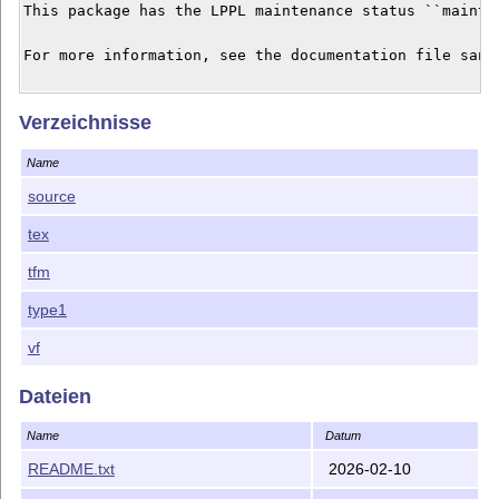
This package has the LPPL maintenance status ``mainta
For more information, see the documentation file sansm
Verzeichnisse
Name
source
tex
tfm
type1
vf
Dateien
Name
Datum
README.txt
2026-02-10