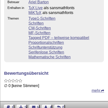
Ariel Barton
Betreuer
T
X Live
als sansmathfonts
Enthalten in
E
MiKT
X
als sansmathfonts
E
Type1-Schriften
Themen
Schriften
CM-Schriften
MF-Schriften
Tagged PDF – teilweise kompatibel
Proportionalschriften
Schriftunterstützung
Serifenlose Schriften
Mathematische Schriften
Bewertungsübersicht
∅ 0 [keine Stimmen]
mehr
Gästebuch
Seiten-Struktur
Impressum
Autor kontaktieren
Feedback