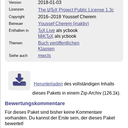
2018-01-03
Version
Lizenzen
The
L
T
X
Project Public License 1.3c
A
E
2016–2018 Youssef Cherem
Copyright
Youssef Cherem (inaktiv)
Betreuer
T
X Live
als ycbook
Enthalten in
E
MiKT
X
als ycbook
E
Buch veröffentlichen
Themen
Klassen
mwcls
Siehe auch
Herunterladen
des vollständigen Inhalts
dieses Pakets in einem Zip-Archiv (126.1k).
Bewertungskommentare
Für dieses Paket sind bisher keine Kommentare
vorhanden. Du kannst der Erste sein, der dieses Paket
bewertet!