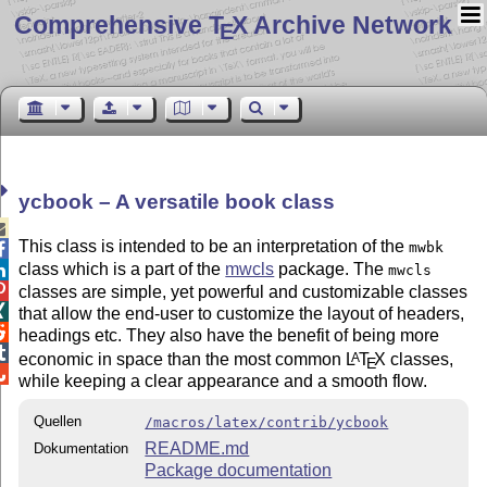
Comprehensive T
X Archive Network
E
ycbook – A versatile book class

This class is intended to be an interpretation of the
mwbk

class which is a part of the
mwcls
package. The

mwcls

classes are simple, yet powerful and customizable classes

that allow the end-user to customize the layout of headers,

headings etc. They also have the benefit of being more

economic in space than the most common
L
T
X
classes,
A
E

while keeping a clear appearance and a smooth flow.
Quellen
/macros/latex/contrib/ycbook
README.md
Dokumentation
Package documentation