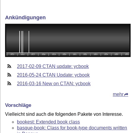
Ankündigungen
2017-02-09 CTAN update: ycbook
2016-05-24 CTAN Update: ycbook
2016-03-16 New on CTAN: ycbook
mehr
Vorschläge
Vielleicht sind auch die folgenden Pakete von Interesse.
bookest: Extended book class
basque-book: Class for book-type documents written