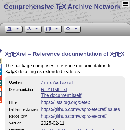
Comprehensive T
X Archive Network
E
X
T
X
ref – Reference documentation of
X
T
X
E
E
E
E

The package comprises reference documentation for

X
T
X
detailing its extended features.

E
E

Quellen
/info/xetexref


README.txt
Dokumentation

The document itself

https://lists.tug.org/xetex
Hilfe
https://github.com/wspr/xetexref/issues
Fehlermeldungen
https://github.com/wspr/xetexref/
Repository
2025-02-11
Version