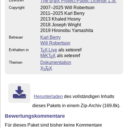
Lizenzen
The
L
T
X
Project Public License 1.3c
A
E
2007–2025 Will Robertson
Copyright
2011–2025 Karl Berry
2013 Khaled Hosny
2018 Joseph Wright
2019 Hironobu Yamashita
Karl Berry
Betreuer
Will Robertson
T
X Live
als xetexref
Enthalten in
E
MiKT
X
als xetexref
E
Dokumentation
Themen
X
T
X
E
E
Herunterladen
des vollständigen Inhalts
dieses Pakets in einem Zip-Archiv (169.8k).
Bewertungskommentare
Für dieses Paket sind bisher keine Kommentare