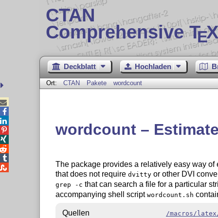
CTAN
Comprehensive T
X
E
Deckblatt
Hochladen
B
Ort:
CTAN
Pakete
wordcount



wordcount – Estimate




The package provides a relatively easy way of 

that does not require
or other DVI conver
dvitty
that can search a file for a particular s
grep -c
accompanying shell script
contai
wordcount.sh
Quellen
/macros/latex