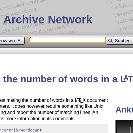
 Archive Network
rowsen
Suchen
 the number of words in a
L
A
estimating the number of words in a
L
T
X
document
A
E
ters. It does however require something like Unix
Ank
tring and report the number of matching lines. An
ns more information in its comments.
/contrib/wordcount