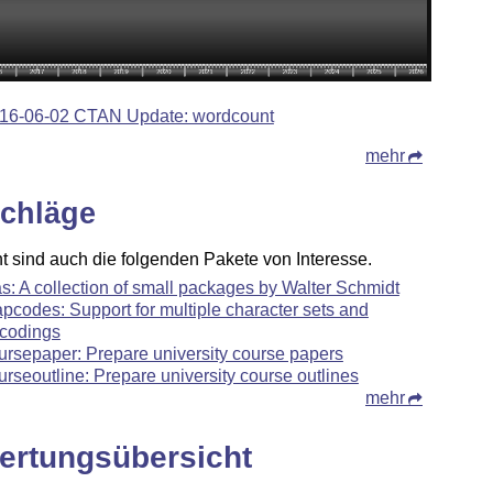
16-06-02 CTAN Update: wordcount
mehr
chläge
ht sind auch die folgenden Pakete von Interesse.
s: A collection of small packages by Walter Schmidt
pcodes: Support for multiple character sets and
codings
ursepaper: Prepare university course papers
urseoutline: Prepare university course outlines
mehr
ertungsübersicht