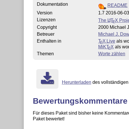
Dokumentation
README
Version
1.7 2016-06-0
Lizenzen
The
L
T
X
Proje
A
E
Copyright
2000 Michael
Betreuer
Michael J. Dow
Enthalten in
T
X Live
als wo
E
MiKT
X
als wo
E
Themen
Worte zählen
Herunterladen
des vollständigen 
Bewertungskommentare
Für dieses Paket sind bisher keine Kommentare
Paket bewertet!