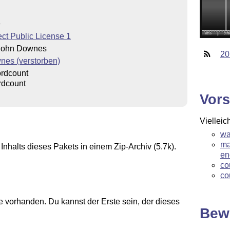
3
ct Public License 1
 John Downes
20
nes (verstorben)
rdcount
rdcount
Vors
Vielleic
wa
ma
Inhalts dieses Pakets in einem Zip-Archiv (5.7k).
en
co
co
 vorhanden. Du kannst der Erste sein, der dieses
Bew