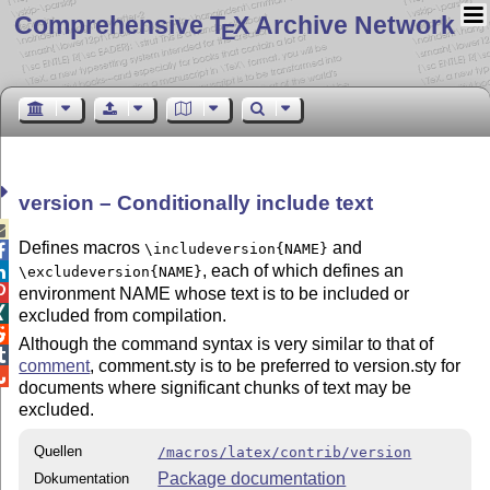
Comprehensive T
X Archive Network
E
version – Conditionally include text

Defines macros
and
\includeversion{NAME}

, each of which defines an

\excludeversion{NAME}

environment NAME whose text is to be included or

excluded from compilation.

Although the command syntax is very similar to that of

comment
, comment.sty is to be preferred to version.sty for

documents where significant chunks of text may be
excluded.
Quellen
/macros/latex/contrib/version
Package documentation
Dokumentation