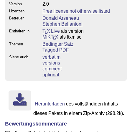
2.0
Version
Free license not otherwise listed
Lizenzen
Donald Arseneau
Betreuer
Stephen Bellantoni
T
X Live
als version
Enthalten in
E
MiKT
X
als ltxmisc
E
Bedingter Satz
Themen
Tagged PDF
verbatim
Siehe auch
versions
comment
optional
Herunterladen
des vollständigen Inhalts
dieses Pakets in einem Zip-Archiv (298.2k).
Bewertungskommentare