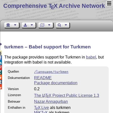
Comprehensive T
X Archive Network
E
turkmen – Babel support for Turkmen

The package provides support for Turkmen in
babel
, but

integration with babel is not available.


Quellen
/language/turkmen


README
Dokumentation

Package documentation

0.2
Version
Lizenzen
The
L
T
X
Project Public License 1.3
A
E
Nazar Annagurban
Betreuer
T
X Live
als turkmen
Enthalten in
E
MiKT
X
als turkmen