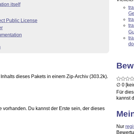
tion itself
tr
Ge
tr
ct Public License
tr
er
Gu
mentation
tr
do
n
Bew
Inhalts dieses Pakets in einem Zip-Archiv (303.2k).
∅ 0 [ke
Für die
kannst d
 vorhanden. Du kannst der Erste sein, der dieses
Mei
Nur
regi
Bewertu