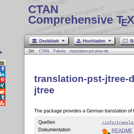
CTAN
Comprehensive T
X
E
Deckblatt
Hochladen
B
Ort:
CTAN
Pakete
translation-pst-jtree-de



translation-pst-jtree


jtree



The package provides a German translation of
Quellen
/info/transla
Dokumentation
README