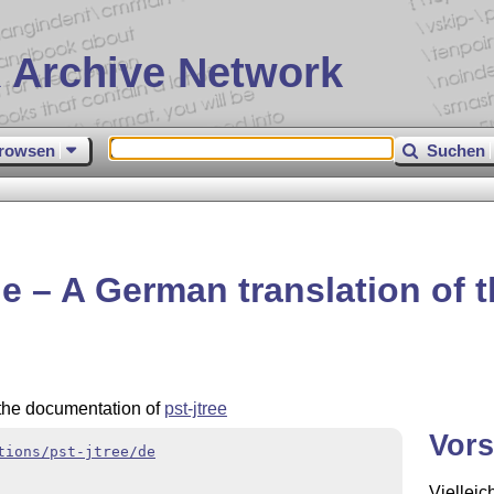
 Archive Network
rowsen
Suchen
-de – A German translation of 
 the documentation of
pst-jtree
Vors
tions/pst-jtree/de
Vielleic