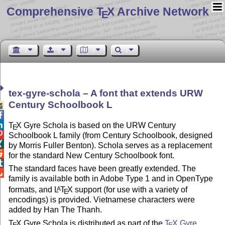
Comprehensive T
X Archive Network
E
tex-gyre-schola – A font that extends URW
Century Schoolbook L



T
X
Gyre Schola is based on the URW Century
E

Schoolbook L family (from Century Schoolbook, designed

by Morris Fuller Benton). Schola serves as a replacement

for the standard New Century Schoolbook font.

The standard faces have been greatly extended. The

family is available both in Adobe Type 1 and in OpenType
formats, and
L
T
X
support (for use with a variety of
A
E
encodings) is provided. Vietnamese characters were
added by Han The Thanh.
T
X
Gyre Schola is distributed as part of the
T
X
Gyre
E
E