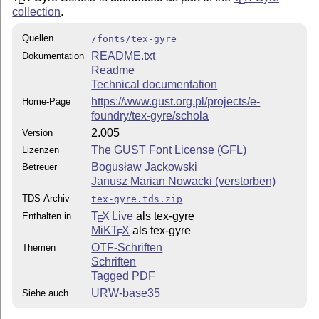
collection
.
Quellen
/fonts/tex-gyre
README.txt
Dokumentation
Readme
Technical documentation
https://www.gust.org.pl/projects/e-
Home-Page
foundry/tex-gyre/schola
2.005
Version
The GUST Font License (GFL)
Lizenzen
Bogusław Jackowski
Betreuer
Janusz Marian Nowacki (verstorben)
TDS-Archiv
tex-gyre.tds.zip
T
X Live
als tex-gyre
Enthalten in
E
MiKT
X
als tex-gyre
E
OTF-Schriften
Themen
Schriften
Tagged PDF
URW-base35
Siehe auch