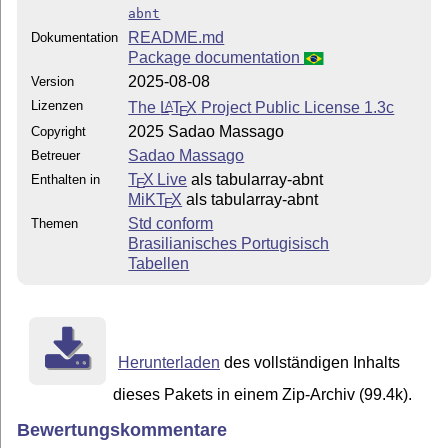
abnt
README.md
Dokumentation
Package documentation
2025-08-08
Version
Lizenzen
The
L
T
X
Project Public License 1.3c
A
E
2025 Sadao Massago
Copyright
Sadao Massago
Betreuer
T
X Live
als tabularray-abnt
Enthalten in
E
MiKT
X
als tabularray-abnt
E
Std conform
Themen
Brasilianisches Portugisisch
Tabellen
Herunterladen
des vollständigen Inhalts
dieses Pakets in einem Zip-Archiv (99.4k).
Bewertungskommentare