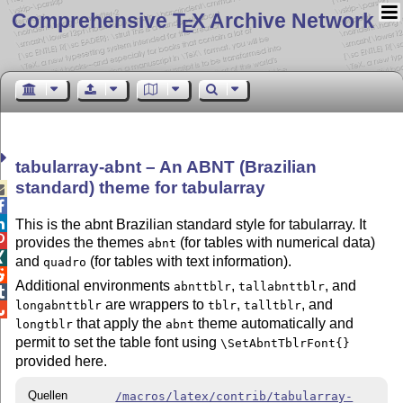
Comprehensive T
X Archive Network
E
tabularray-abnt – An ABNT (Brazilian
standard) theme for tabularray



This is the abnt Brazilian standard style for tabularray. It

provides the themes
(for tables with numerical data)
abnt

and
(for tables with text information).
quadro

Additional environments
,
, and
abnttblr
tallabnttblr

are wrappers to
,
, and
longabnttblr
tblr
talltblr

that apply the
theme automatically and
longtblr
abnt
permit to set the table font using
\SetAbntTblrFont{}
provided here.
Quellen
/macros/latex/contrib/tabularray-