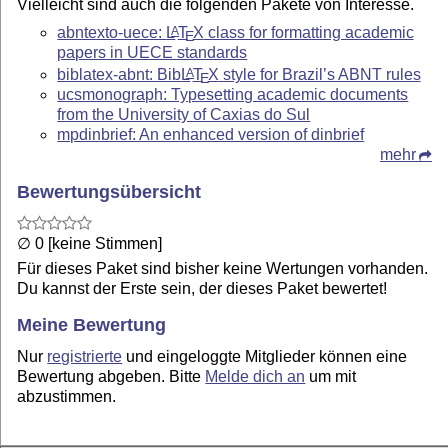
Vielleicht sind auch die folgenden Pakete von Interesse.
abntexto-uece:
L
T
X
class for formatting academic
A
E
papers in UECE standards
biblatex-abnt: Bib
L
T
X
style for Brazil’s ABNT rules
A
E
ucsmonograph: Typesetting academic documents
from the University of Caxias do Sul
mpdinbrief: An enhanced version of dinbrief
mehr
Bewertungsübersicht
∅ 0 [keine Stimmen]
Für dieses Paket sind bisher keine Wertungen vorhanden.
Du kannst der Erste sein, der dieses Paket bewertet!
Meine Bewertung
Nur
registrierte
und eingeloggte Mitglieder können eine
Bewertung abgeben. Bitte
Melde dich an
um mit
abzustimmen.