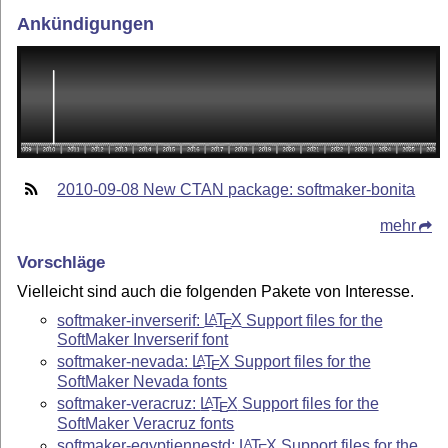
Ankündigungen
2010-09-08 New CTAN package: softmaker-bonita
mehr
Vorschläge
Vielleicht sind auch die folgenden Pakete von Interesse.
softmaker-inverserif:
L
T
X
Support files for the
A
E
SoftMaker Inverserif font
softmaker-nevada:
L
T
X
Support files for the
A
E
SoftMaker Nevada fonts
softmaker-veracruz:
L
T
X
Support files for the
A
E
SoftMaker Veracruz fonts
softmaker-egyptiennestd:
L
T
X
Support files for the
A