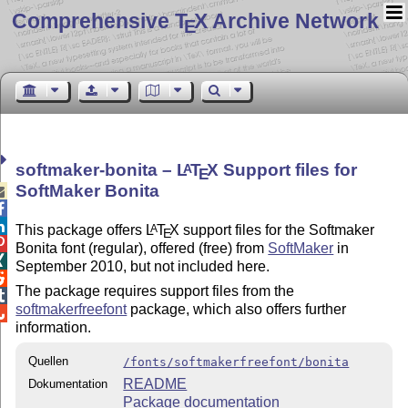
Comprehensive T
X Archive Network
E
softmaker-bonita –
L
T
X
Support files for
A
E
SoftMaker Bonita



This package offers
L
T
X
support files for the Softmaker
A
E

Bonita font (regular), offered (free) from
SoftMaker
in

September 2010, but not included here.

The package requires support files from the

softmakerfreefont
package, which also offers further

information.
Quellen
/fonts/softmakerfreefont/bonita
README
Dokumentation
Package documentation