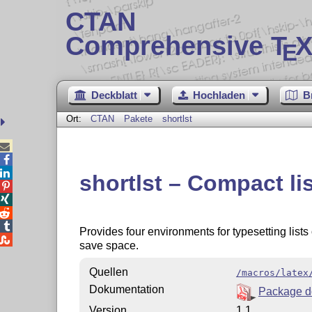
CTAN
Comprehensive T
X
E
Deckblatt
Hochladen
B
Ort:
CTAN
Pakete
shortlst



shortlst – Compact li




Provides four environments for typesetting lists 

save space.
Quellen
/macros/latex
Dokumentation
Package d
Version
1.1