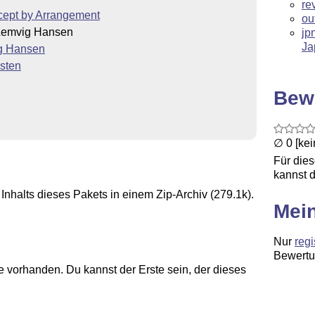
re
cept by Arrangement
ou
Lemvig Hansen
jp
Ja
g Hansen
sten
Bew
∅ 0 [ke
Für die
kannst d
Inhalts dieses Pakets in einem Zip-Archiv (279.1k).
Mei
Nur
regi
Bewertu
 vorhanden. Du kannst der Erste sein, der dieses