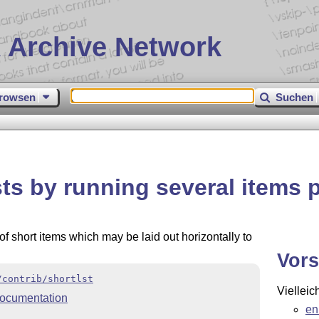
 Archive Network
rowsen
Suchen
sts by running several items p
of short items which may be laid out horizontally to
Vors
/contrib/shortlst
Vielleic
ocumentation
en