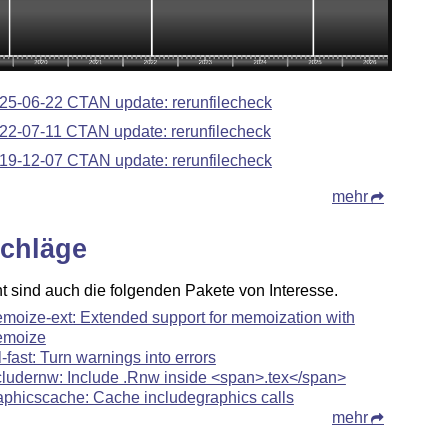
25-06-22 CTAN update: rerunfilecheck
22-07-11 CTAN update: rerunfilecheck
19-12-07 CTAN update: rerunfilecheck
mehr
chläge
ht sind auch die folgenden Pakete von Interesse.
moize-ext: Extended support for memoization with
moize
il-fast: Turn warnings into errors
cludernw: Include .Rnw inside <span>.tex</span>
aphicscache: Cache includegraphics calls
mehr