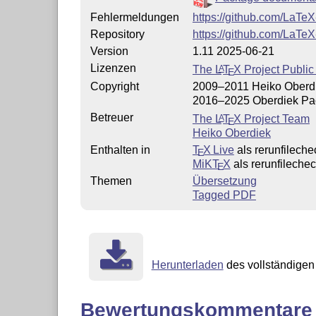
Fehlermeldungen
https://github.com/LaTe
Repository
https://github.com/LaTe
Version
1.11 2025-06-21
Lizenzen
The
L
T
X
Project Public
A
E
Copyright
2009–2011 Heiko Oberd
2016–2025 Oberdiek Pa
Betreuer
The
L
T
X
Project Team
A
E
Heiko Oberdiek
Enthalten in
T
X Live
als rerunfileche
E
MiKT
X
als rerunfileche
E
Themen
Übersetzung
Tagged PDF
Herunterladen
des vollständigen 
Bewertungskommentare