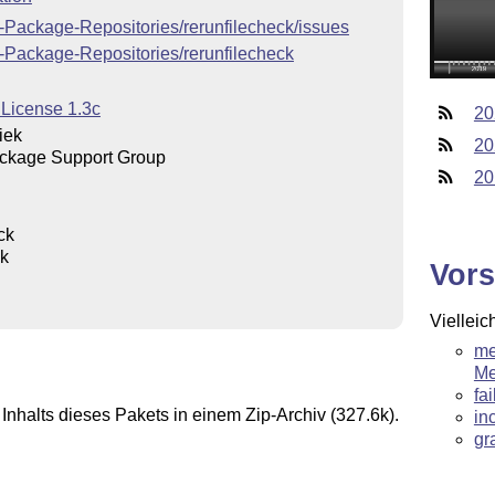
X-Package-Repositories/rerunfilecheck/issues
X-Package-Repositories/rerunfilecheck
 License 1.3c
20
iek
20
ckage Support Group
20
ck
ck
Vors
Vielleic
me
Me
fa
Inhalts dieses Pakets in einem Zip-Archiv (327.6k).
in
gr