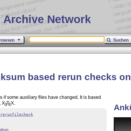
 Archive Network
rowsen
Suchen
ksum based rerun checks on a
if some auxiliary files have changed. It is based
,
X
T
X
.
E
E
Ank
/rerunfilecheck
tion