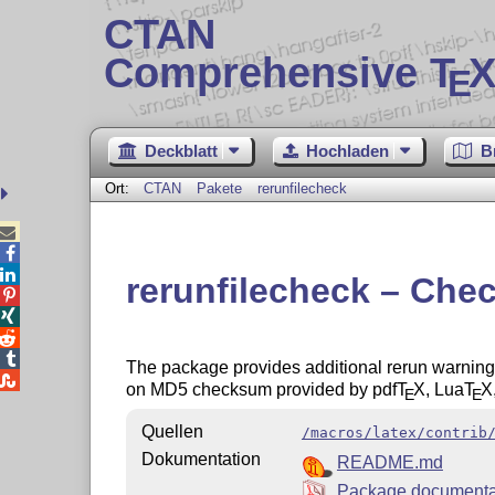
CTAN
Comprehensive T
X
E
Deckblatt
Hochladen
B
Ort:
CTAN
Pakete
rerunfilecheck



rerunfilecheck – Chec




The package provides additional rerun warnings 

on MD5 checksum provided by pdf
T
X
, Lua
T
X
E
E
Quellen
/macros/latex/contrib
Dokumentation
README.md
Package documenta