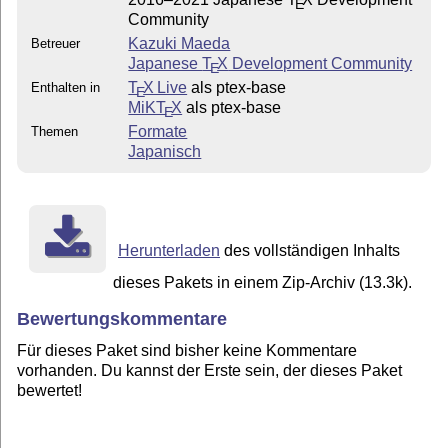
E
Community
Kazuki Maeda
Betreuer
Japanese
T
X
Development Community
E
T
X Live
als ptex-base
Enthalten in
E
MiKT
X
als ptex-base
E
Formate
Themen
Japanisch
Herunterladen
des vollständigen Inhalts
dieses Pakets in einem Zip-Archiv (13.3k).
Bewertungskommentare
Für dieses Paket sind bisher keine Kommentare
vorhanden. Du kannst der Erste sein, der dieses Paket
bewertet!