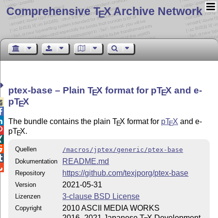
Comprehensive T
X Archive Network
E
ptex-base – Plain
T
X
format for p
T
X
and e-
E
E
p
T
X

E


The bundle contains the plain
T
X
format for
p
T
X
and e-
E
E

p
T
X
.
E


Quellen
/macros/jptex/generic/ptex-base

README.md
Dokumentation

https://github.com/texjporg/ptex-base
Repository
2021-05-31
Version
3-clause BSD License
Lizenzen
2010 ASCII MEDIA WORKS
Copyright
2016–2021 Japanese
T
X
Development