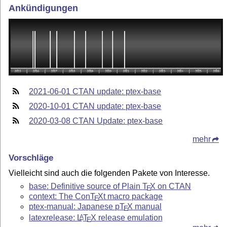
Ankündigungen
2021-06-01 CTAN update: ptex-base
2020-10-01 CTAN update: ptex-base
2020-03-08 CTAN Update: ptex-base
mehr
Vorschläge
Vielleicht sind auch die folgenden Pakete von Interesse.
base: Definitive source of Plain
T
X
on CTAN
E
context: The Con
T
X
t macro package
E
ptex-manual: Japanese p
T
X
manual
E
latexrelease:
L
T
X
release emulation
A
E