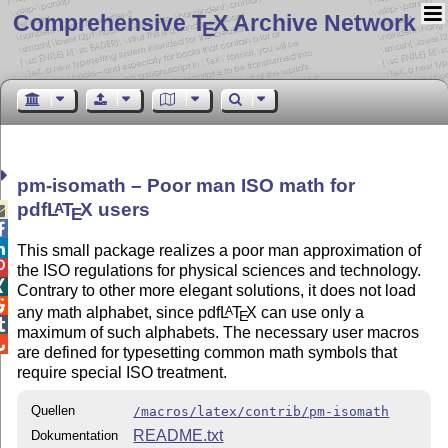
Comprehensive T
X Archive Network
E
pm-isomath – Poor man ISO math for
pdf
L
T
X
users
A

E


This small package realizes a poor man approximation of

the ISO regulations for physical sciences and technology.

Contrary to other more elegant solutions, it does not load

any math alphabet, since pdf
L
T
X
can use only a
A
E

maximum of such alphabets. The necessary user macros

are defined for typesetting common math symbols that
require special ISO treatment.
Quellen
/macros/latex/contrib/pm-isomath
README.txt
Dokumentation