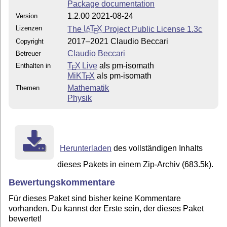
Package documentation
1.2.00 2021-08-24
Version
Lizenzen
The
L
T
X
Project Public License 1.3c
A
E
2017–2021 Claudio Beccari
Copyright
Claudio Beccari
Betreuer
T
X Live
als pm-isomath
Enthalten in
E
MiKT
X
als pm-isomath
E
Mathematik
Themen
Physik
Herunterladen
des vollständigen Inhalts
dieses Pakets in einem Zip-Archiv (683.5k).
Bewertungskommentare
Für dieses Paket sind bisher keine Kommentare
vorhanden. Du kannst der Erste sein, der dieses Paket
bewertet!