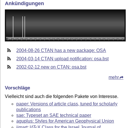
Ankündigungen
2004-08-26 CTAN has a new package: OSA
2004-03-14 CTAN upload notification: osa.bst
2002-02-12 new on CTAN: osa.bst
mehr
Vorschläge
Vielleicht sind auch die folgenden Pakete von Interesse.
paper: Versions of article class, tuned for scholarly
publications
sae: Typeset an SAE technical paper
aguplus: Styles for American Geophysical Union
ijmart:
L
T
X
Class for the Israel Journal of
A