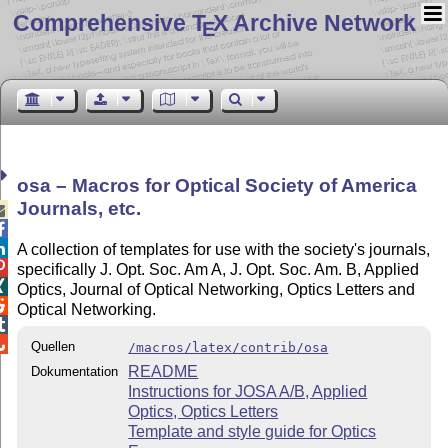
Comprehensive T
X Archive Network
E
osa – Macros for Optical Society of America
Journals, etc.



A collection of templates for use with the society's journals,

specifically J. Opt. Soc. Am A, J. Opt. Soc. Am. B, Applied

Optics, Journal of Optical Networking, Optics Letters and

Optical Networking.


Quellen
/macros/latex/contrib/osa
README
Dokumentation
Instructions for JOSA A/B, Applied
Optics, Optics Letters
Template and style guide for Optics