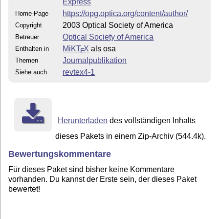
Express
https://opg.optica.org/content/author/
Home-Page
2003 Optical Society of America
Copyright
Optical Society of America
Betreuer
MiKT
X
als osa
Enthalten in
E
Journalpublikation
Themen
revtex4-1
Siehe auch
Herunterladen
des vollständigen Inhalts
dieses Pakets in einem Zip-Archiv (544.4k).
Bewertungskommentare
Für dieses Paket sind bisher keine Kommentare
vorhanden. Du kannst der Erste sein, der dieses Paket
bewertet!