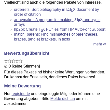
Vielleicht sind auch die folgenden Pakete von Interesse.
orderrefs: Sort bibliography in
L
T
X
document by
A
E
order of citation
arraymaker: A program for making
L
T
X
and xypic
A
E
arrays
hp2pl: Create
T
X
PL files from HP AutoFont Support
E
match_parens: Find mismatches of parentheses,
braces, (angle) brackets, in texts
mehr
Bewertungsübersicht
∅ 0 [keine Stimmen]
Für dieses Paket sind bisher keine Wertungen vorhanden.
Du kannst der Erste sein, der dieses Paket bewertet!
Meine Bewertung
Nur
registrierte
und eingeloggte Mitglieder können eine
Bewertung abgeben. Bitte
Melde dich an
um mit
abzustimmen.