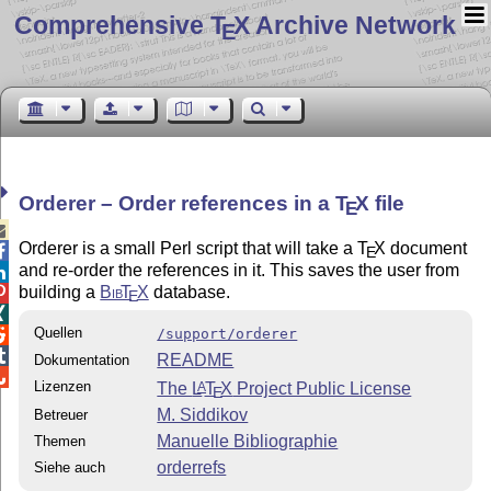
Comprehensive T
X Archive Network
E
Orderer – Order references in a
T
X
file
E

Orderer is a small Perl script that will take a
T
X
document

E
and re-order the references in it. This saves the user from

building a
Bib
T
X
database.

E

Quellen
/support/orderer


README
Dokumentation

Lizenzen
The
L
T
X
Project Public License
A
E
M. Siddikov
Betreuer
Manuelle Bibliographie
Themen
orderrefs
Siehe auch