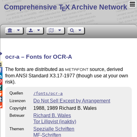
Comprehensive T
X Archive Network
E
ocr-a – Fonts for OCR-A

The fonts are distributed as
source, derived

METAFONT
from ANSI Standard X3.17-1977 (though use at your own

risk).


Quellen

/fonts/ocr-a

Do Not Sell Except by Arrangement
Lizenzen

1988, 1989 Richard B. Wales
Copyright
Richard B. Wales
Betreuer
Tor Lillqvist (inaktiv)
Spezialle Schriften
Themen
MF-Schriften