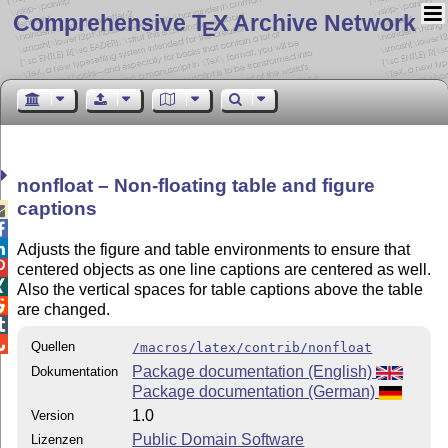
Comprehensive T
X Archive Network
E
nonfloat – Non-floating table and figure
captions



Adjusts the figure and table environments to ensure that

centered objects as one line captions are centered as well.

Also the vertical spaces for table captions above the table

are changed.


Quellen
/macros/latex/contrib/nonfloat
Package documentation (English)
Dokumentation
Package documentation (German)
1.0
Version
Public Domain Software
Lizenzen