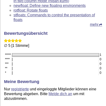
in two column mode (nidan-kumi)
newfloat: Define new floating environments
rotfloat: Rotate floats
stfloats: Commands to control the presentation of
floats
mehr
Bewertungsübersicht
∅ 5 [1 Stimme]
*****
1
****
0
***
0
**
0
*
0
Meine Bewertung
Nur
registrierte
und eingeloggte Mitglieder können eine
Bewertung abgeben. Bitte
Melde dich an
um mit
abzustimmen.