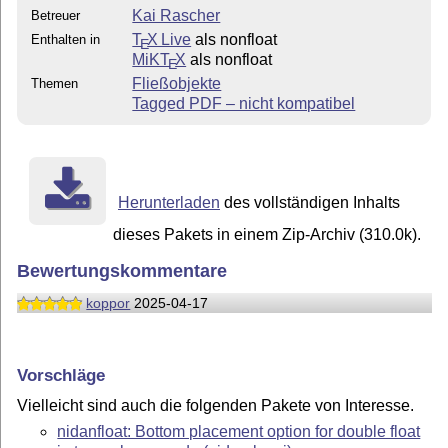
Kai Rascher
Betreuer
T
X Live
als nonfloat
Enthalten in
E
MiKT
X
als nonfloat
E
Fließobjekte
Themen
Tagged PDF – nicht kompatibel
Herunterladen
des vollständigen Inhalts
dieses Pakets in einem Zip-Archiv (310.0k).
Bewertungskommentare
koppor
2025-04-17
Vorschläge
Vielleicht sind auch die folgenden Pakete von Interesse.
nidanfloat: Bottom placement option for double float