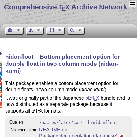
Comprehensive T
X Archive Network
E
nidanfloat – Bottom placement option for
double float in two column mode (nidan-


kumi)


This package enables a bottom placement option for

double floats in two column mode (
nidan-kumi
).

It was originally part of the Japanese
p
L
T
X
bundle and is
A
E

now distributed as a separate package because it

supports all
L
T
X
formats.
A
E
Quellen
/macros/latex/contrib/nidanfloat
README.md
Dokumentation
Package documentation (Japanese)