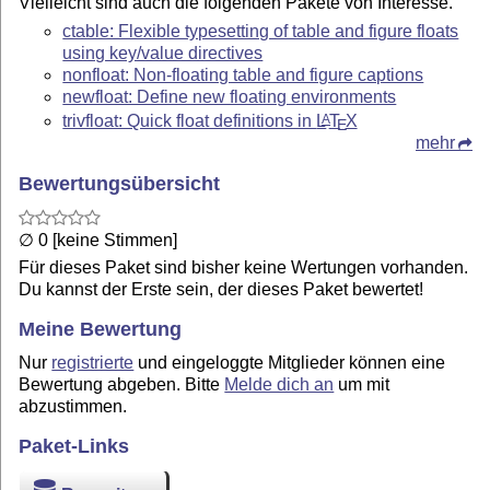
Vielleicht sind auch die folgenden Pakete von Interesse.
ctable: Flexible typesetting of table and figure floats
using key/value directives
nonfloat: Non-floating table and figure captions
newfloat: Define new floating environments
trivfloat: Quick float definitions in
L
T
X
A
E
mehr
Bewertungsübersicht
∅ 0 [keine Stimmen]
Für dieses Paket sind bisher keine Wertungen vorhanden.
Du kannst der Erste sein, der dieses Paket bewertet!
Meine Bewertung
Nur
registrierte
und eingeloggte Mitglieder können eine
Bewertung abgeben. Bitte
Melde dich an
um mit
abzustimmen.
Paket-Links