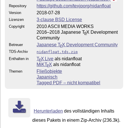
https://github.com/texjporg/nidanfloat
Repository
2018-07-28
Version
3-clause BSD License
Lizenzen
2010 ASCII MEDIA WORKS
Copyright
2016–2018 Japanese
T
X
Development
E
Community
Japanese
T
X
Development Community
Betreuer
E
TDS-Archiv
nidanfloat.tds.zip
T
X Live
als nidanfloat
Enthalten in
E
MiKT
X
als nidanfloat
E
Fließobjekte
Themen
Japanisch
Tagged PDF – nicht kompatibel
Herunterladen
des vollständigen Inhalts
dieses Pakets in einem Zip-Archiv (236.3k).