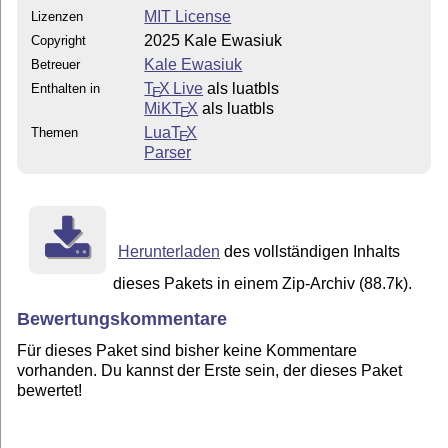
MIT License
Lizenzen
2025 Kale Ewasiuk
Copyright
Kale Ewasiuk
Betreuer
T
X Live
als luatbls
Enthalten in
E
MiKT
X
als luatbls
E
Lua
T
X
Themen
E
Parser
Herunterladen
des vollständigen Inhalts
dieses Pakets in einem Zip-Archiv (88.7k).
Bewertungskommentare
Für dieses Paket sind bisher keine Kommentare
vorhanden. Du kannst der Erste sein, der dieses Paket
bewertet!