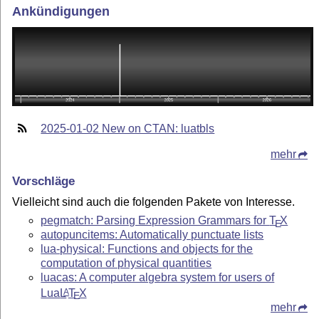
Ankündigungen
2025-01-02 New on CTAN: luatbls
mehr
Vorschläge
Vielleicht sind auch die folgenden Pakete von Interesse.
pegmatch: Parsing Expression Grammars for
T
X
E
autopuncitems: Automatically punctuate lists
lua-physical: Functions and objects for the
computation of physical quantities
luacas: A computer algebra system for users of
Lua
L
T
X
A
E
mehr