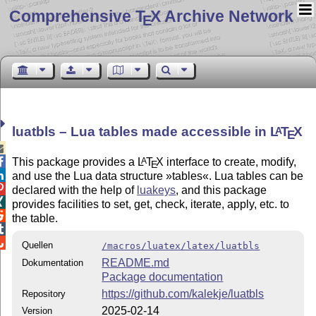
Comprehensive T
X Archive Network
E
luatbls – Lua tables made accessible in
L
T
X
A
E


This package provides a
L
T
X
interface to create, modify,
A
E

and use the Lua data structure »tables«. Lua tables can be

declared with the help of
luakeys
, and this package

provides facilities to set, get, check, iterate, apply, etc. to

the table.


Quellen
/macros/luatex/latex/luatbls
README.md
Dokumentation
Package documentation
https://github.com/kalekje/luatbls
Repository
2025-02-14
Version