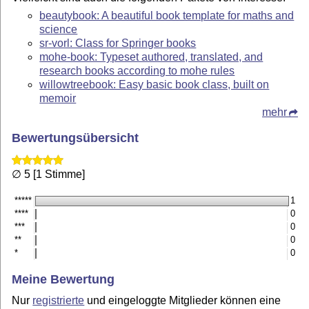
beautybook: A beautiful book template for maths and
science
sr-vorl: Class for Springer books
mohe-book: Typeset authored, translated, and
research books according to mohe rules
willowtreebook: Easy basic book class, built on
memoir
mehr
Bewertungsübersicht
∅ 5 [1 Stimme]
*****
1
****
0
***
0
**
0
*
0
Meine Bewertung
Nur
registrierte
und eingeloggte Mitglieder können eine