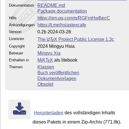
README.md
Dokumentation
Package documentation
https://qm.qq.com/q/RGFmHwBecC
Hilfe
https://t.me/hsiastexcafe
Ankündigungen
0.2b 2024-03-26
Version
Lizenzen
The
L
T
X
Project Public License 1.3c
A
E
2024 Mingyu Hsia
Copyright
Mingyu Xia
Betreuer
MiKT
X
als litebook
Enthalten in
E
Klassen
Themen
Buch veröffentlichen
Dokumentvorlagen
Obsolet
Herunterladen
des vollständigen Inhalts
dieses Pakets in einem Zip-Archiv (771.8k).