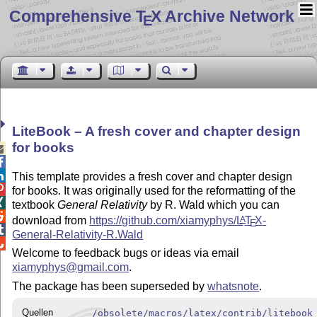
Comprehensive T
X Archive Network
E
LiteBook – A fresh cover and chapter design
for books



This template provides a fresh cover and chapter design

for books. It was originally used for the reformatting of the

textbook
General Relativity
by R. Wald which you can

download from
https://github.com/xiamyphys/
L
T
X
-
A
E

General-Relativity-R.Wald

Welcome to feedback bugs or ideas via email
xiamyphys@gmail.com
.
The package has been superseded by
whatsnote
.
Quellen
/obsolete/macros/latex/contrib/litebook