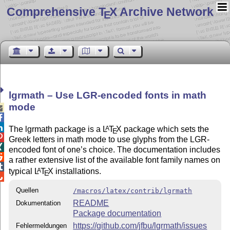
Comprehensive T
X Archive Network
E
lgrmath – Use LGR-encoded fonts in math
mode



The lgrmath package is a
L
T
X
package which sets the
A
E

Greek letters in math mode to use glyphs from the LGR-

encoded font of one’s choice. The documentation includes

a rather extensive list of the available font family names on

typical
L
T
X
installations.
A
E

Quellen
/macros/latex/contrib/lgrmath
README
Dokumentation
Package documentation
https://github.com/jfbu/lgrmath/issues
Fehlermeldungen