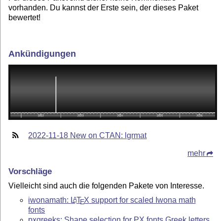
vorhanden. Du kannst der Erste sein, der dieses Paket
bewertet!
Ankündigungen
2022-11-18 New on CTAN: lgrmat
mehr
Vorschläge
Vielleicht sind auch die folgenden Pakete von Interesse.
iwonamath:
L
T
X
support for scaled Iwona math
A
E
fonts
pxgreeks: Shape selection for PX fonts Greek letters