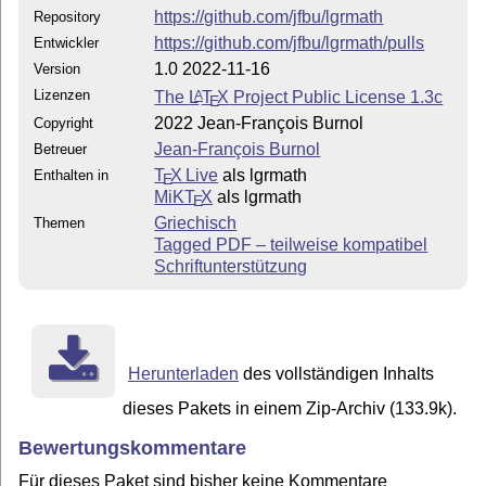
https://github.com/jfbu/lgrmath
Repository
https://github.com/jfbu/lgrmath/pulls
Entwickler
1.0 2022-11-16
Version
Lizenzen
The
L
T
X
Project Public License 1.3c
A
E
2022 Jean-François Burnol
Copyright
Jean-François Burnol
Betreuer
T
X Live
als lgrmath
Enthalten in
E
MiKT
X
als lgrmath
E
Griechisch
Themen
Tagged PDF – teilweise kompatibel
Schriftunterstützung
Herunterladen
des vollständigen Inhalts
dieses Pakets in einem Zip-Archiv (133.9k).
Bewertungskommentare
Für dieses Paket sind bisher keine Kommentare