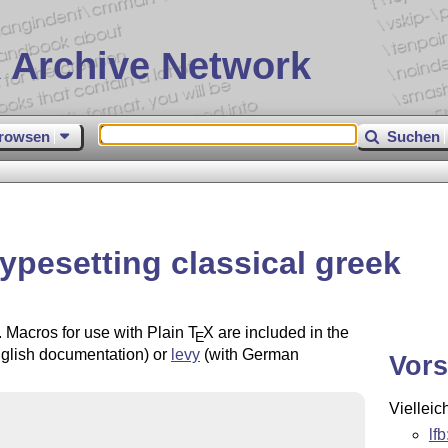
 Archive Network
rowsen
Suchen
typesetting classical greek
. Macros for use with Plain
T
X
are included in the
E
glish documentation) or
levy
(with German
Vors
Vielleic
lf