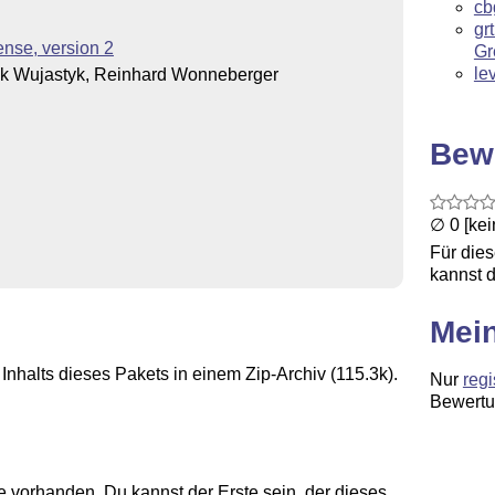
cb
gr
nse, version 2
Gr
le
ik Wujastyk, Reinhard Wonneberger
Bew
∅ 0 [ke
Für die
kannst d
Mei
Inhalts dieses Pakets in einem Zip-Archiv (115.3k).
Nur
regi
Bewertu
 vorhanden. Du kannst der Erste sein, der dieses