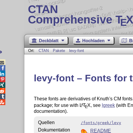
CTAN
Comprehensive T
X
E
Deckblatt
Hochladen
B
Ort:
CTAN
Pakete
levy-font



levy-font – Fonts for 




These fonts are derivatives of Knuth's CM fonts

package; for use with
L
T
X
, see
lgreek
(with En
A
E
documentation).
Quellen
/fonts/greek/levy
Dokumentation
README