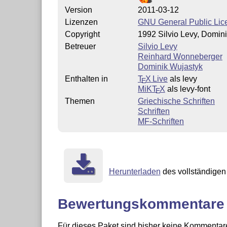
Version
2011-03-12
Lizenzen
GNU General Public Lice
Copyright
1992 Silvio Levy, Domin
Betreuer
Silvio Levy
Reinhard Wonneberger
Dominik Wujastyk
Enthalten in
T
X Live
als levy
E
MiKT
X
als levy-font
E
Themen
Griechische Schriften
Schriften
MF-Schriften
Herunterladen
des vollständigen 
Bewertungskommentare
Für dieses Paket sind bisher keine Kommentare