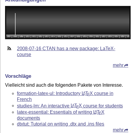
2008-07-16 CTAN has a new package: LaTeX-
course
mehr
Vorschläge
Vielleicht sind auch die folgenden Pakete von Interesse.
formation-latex-ul: Introductory
L
T
X
course in
A
E
French
studies-lm: An interactive
L
T
X
course for students
A
E
latex-essential: Essentials of writing
L
T
X
A
E
documents
dtxtut: Tutorial on writing .dtx and .ins files
mehr