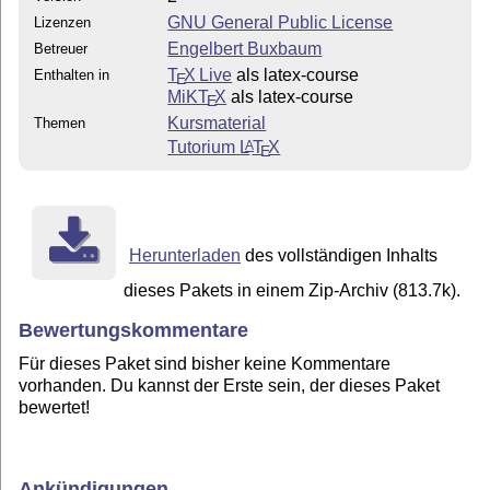
GNU General Public License
Lizenzen
Engelbert Buxbaum
Betreuer
T
X Live
als latex-course
Enthalten in
E
MiKT
X
als latex-course
E
Kursmaterial
Themen
Tutorium
L
T
X
A
E
Herunterladen
des vollständigen Inhalts
dieses Pakets in einem Zip-Archiv (813.7k).
Bewertungskommentare
Für dieses Paket sind bisher keine Kommentare
vorhanden. Du kannst der Erste sein, der dieses Paket
bewertet!
Ankündigungen