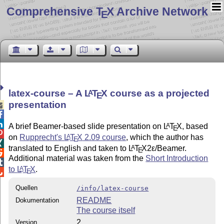
Comprehensive T
X Archive Network
E
latex-course – A
L
T
X
course as a projected
A
E
presentation



A brief Beamer-based slide presentation on
L
T
X
, based
A
E

on
Rupprecht's
L
T
X
2.09 course
, which the author has
A
E

translated to English and taken to
L
T
X2ε
/Beamer.
A
E

Additional material was taken from the
Short Introduction

to
L
T
X
.
A
E

Quellen
/info/latex-course
README
Dokumentation
The course itself
2
Version