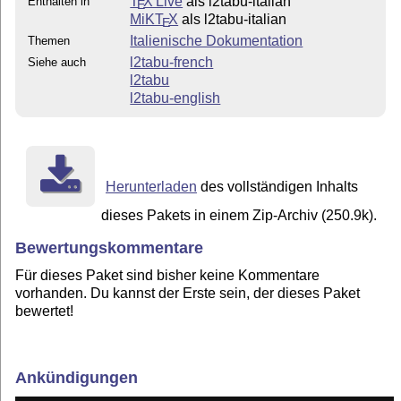
T
X Live
als l2tabu-italian
Enthalten in
E
MiKT
X
als l2tabu-italian
E
Italienische Dokumentation
Themen
l2tabu-french
Siehe auch
l2tabu
l2tabu-english
Herunterladen
des vollständigen Inhalts
dieses Pakets in einem Zip-Archiv (250.9k).
Bewertungskommentare
Für dieses Paket sind bisher keine Kommentare
vorhanden. Du kannst der Erste sein, der dieses Paket
bewertet!
Ankündigungen