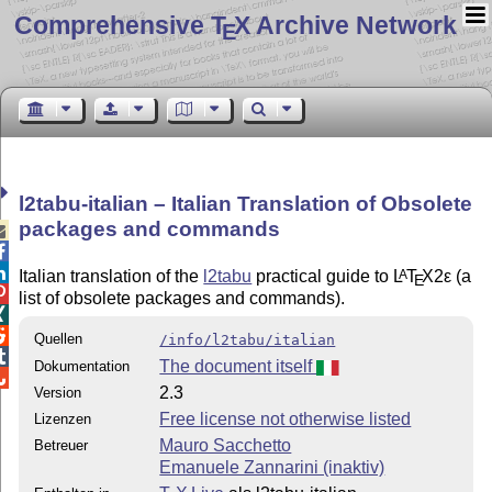
Comprehensive T
X Archive Network
E
l2tabu-italian – Italian Translation of Obsolete
packages and commands



Italian translation of the
l2tabu
practical guide to
L
T
X2ε
(a
A
E

list of obsolete packages and commands).


Quellen
/info/l2tabu/italian

The document itself
Dokumentation

2.3
Version
Free license not otherwise listed
Lizenzen
Mauro Sacchetto
Betreuer
Emanuele Zannarini (inaktiv)