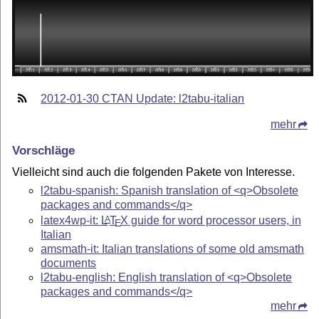
2012-01-30 CTAN Update: l2tabu-italian
mehr
Vorschläge
Vielleicht sind auch die folgenden Pakete von Interesse.
l2tabu-spanish: Spanish translation of <q>Obsolete
packages and commands</q>
latex4wp-it:
L
T
X
guide for word processor users, in
A
E
Italian
amsmath-it: Italian translations of some old amsmath
documents
l2tabu-english: English translation of <q>Obsolete
packages and commands</q>
mehr