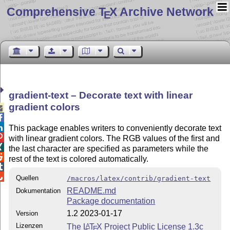
Comprehensive T
X Archive Network
E
gradient-text – Decorate text with linear
gradient colors



This package enables writers to conveniently decorate text

with linear gradient colors. The RGB values of the first and

the last character are specified as parameters while the

rest of the text is colored automatically.


Quellen
/macros/latex/contrib/gradient-text
README.md
Dokumentation
Package documentation
1.2 2023-01-17
Version
Lizenzen
The
L
T
X
Project Public License 1.3c
A
E