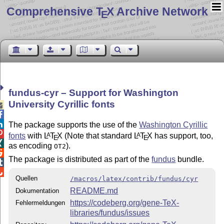
Comprehensive T
X Archive Network
E
fundus-cyr – Support for Washington
University Cyrillic fonts



The package supports the use of the
Washington Cyrillic

fonts
with
L
T
X
(Note that standard
L
T
X
has support, too,
A
A
E
E

as encoding
).
OT2

The package is distributed as part of the
fundus
bundle.


Quellen
/macros/latex/contrib/fundus/cyr
README.md
Dokumentation
https://codeberg.org/gene-TeX-
Fehlermeldungen
libraries/fundus/issues