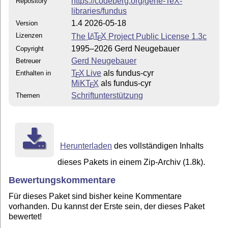
https://codeberg.org/gene-TeX-
Repository
libraries/fundus
1.4 2026-05-18
Version
Lizenzen
The
L
T
X
Project Public License 1.3c
A
E
1995–2026 Gerd Neugebauer
Copyright
Gerd Neugebauer
Betreuer
T
X Live
als fundus-cyr
Enthalten in
E
MiKT
X
als fundus-cyr
E
Schriftunterstützung
Themen
Herunterladen
des vollständigen Inhalts
dieses Pakets in einem Zip-Archiv (1.8k).
Bewertungskommentare
Für dieses Paket sind bisher keine Kommentare
vorhanden. Du kannst der Erste sein, der dieses Paket
bewertet!