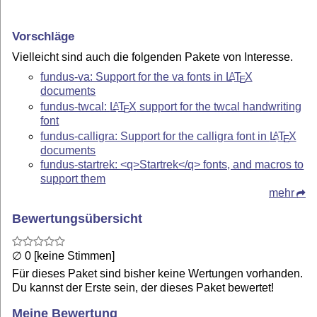
Vorschläge
Vielleicht sind auch die folgenden Pakete von Interesse.
fundus-va: Support for the va fonts in
L
T
X
A
E
documents
fundus-twcal:
L
T
X
support for the twcal handwriting
A
E
font
fundus-calligra: Support for the calligra font in
L
T
X
A
E
documents
fundus-startrek: <q>Startrek</q> fonts, and macros to
support them
mehr
Bewertungsübersicht
∅ 0 [keine Stimmen]
Für dieses Paket sind bisher keine Wertungen vorhanden.
Du kannst der Erste sein, der dieses Paket bewertet!
Meine Bewertung