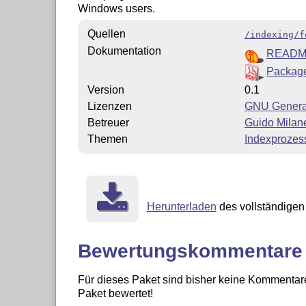
Windows users.
Quellen
/indexing/f
Dokumentation
READ
Package
Version
0.1
Lizenzen
GNU General
Betreuer
Guido Milan
Themen
Indexprozes
Herunterladen
des vollständigen 
Bewertungskommentare
Für dieses Paket sind bisher keine Kommentare
Paket bewertet!