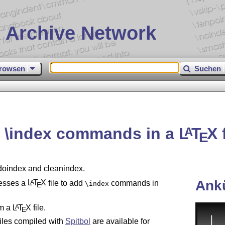
 Archive Network
rowsen
Suchen
e \index commands in a
L
T
X
f
A
E
 doindex and cleanindex.
Ank
cesses a
L
T
X
file to add
commands in
A
\index
E
m a
L
T
X
file.
A
E
 files compiled with
Spitbol
are available for