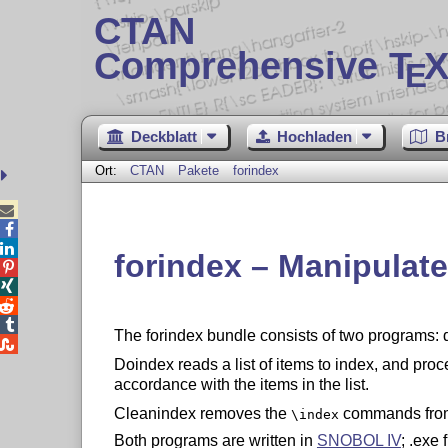
CTAN
Comprehensive T
X
E
Deckblatt
Hochladen
B
Ort:
CTAN
Pakete
forindex



forindex – Manipulat




The forindex bundle consists of two programs:

Doindex reads a list of items to index, and pro
accordance with the items in the list.
Cleanindex removes the
commands fro
\index
Both programs are written in
SNOBOL IV
; .exe