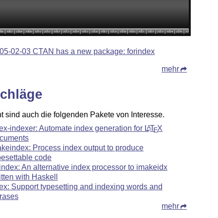
05-02-03 CTAN has a new package: forindex
mehr
chläge
ht sind auch die folgenden Pakete von Interesse.
tex-indexer: Automate index generation for
L
T
X
A
E
cuments
keindex: Process index output to produce
pesettable code
index: An alternative index processor to imakeidx
itten with Haskell
tex: Support typesetting and indexing words and
rases
mehr