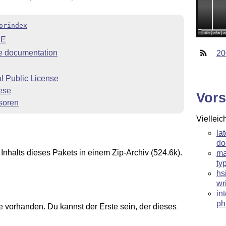
orindex
ME
 documentation
20
 Public License
ese
Vors
soren
Vielleic
la
do
Inhalts dieses Pakets in einem Zip-Archiv (524.6k).
ma
ty
hs
wr
in
ph
 vorhanden. Du kannst der Erste sein, der dieses