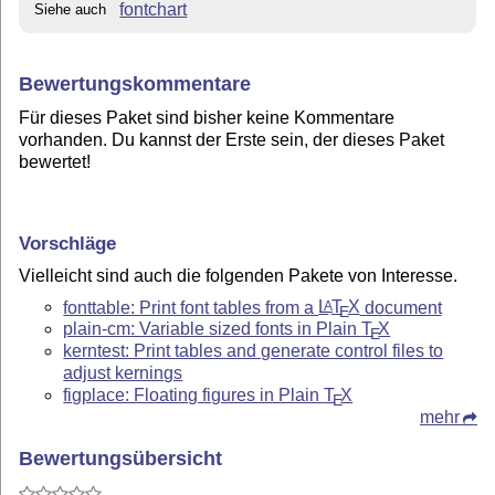
fontchart
Siehe auch
Bewertungskommentare
Für dieses Paket sind bisher keine Kommentare
vorhanden. Du kannst der Erste sein, der dieses Paket
bewertet!
Vorschläge
Vielleicht sind auch die folgenden Pakete von Interesse.
fonttable: Print font tables from a
L
T
X
document
A
E
plain-cm: Variable sized fonts in Plain
T
X
E
kerntest: Print tables and generate control files to
adjust kernings
figplace: Floating figures in Plain
T
X
E
mehr
Bewertungsübersicht