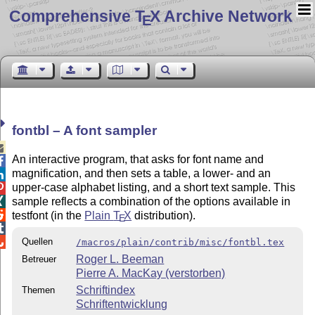
Comprehensive T
X Archive Network
E
fontbl – A font sampler

An interactive program, that asks for font name and

magnification, and then sets a table, a lower- and an

upper-case alphabet listing, and a short text sample. This

sample reflects a combination of the options available in


testfont (in the
Plain
T
X
distribution).
E


Quellen
/macros/plain/contrib/misc/fontbl.tex
Roger L. Beeman
Betreuer
Pierre A. MacKay (verstorben)
Schriftindex
Themen
Schriftentwicklung