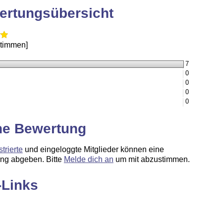
ertungsübersicht
Stimmen]
7
0
0
0
0
ne Bewertung
strierte
und eingeloggte Mitglieder können eine
ng abgeben. Bitte
Melde dich an
um mit abzustimmen.
-Links