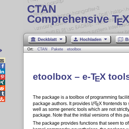
CTAN
Comprehensive T
X
E
Deckblatt
Hochladen
B
Ort:
CTAN
Pakete
etoolbox



etoolbox –
e-
T
X
tool
E




The package is a toolbox of programming facili

package authors. It provides
L
T
X
frontends to 
A
E
well as some generic tools which are not strictly
package. Note that the initial versions of this
The package provides functions that seem to o