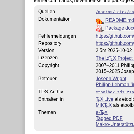
kernel commands; nevertheless, the package wil
Quellen
/macros/latex/co
Dokumentation
README.md
Package doc
Fehlermeldungen
https://github.com
Repository
https://github.com
Version
2.5m 2025-10-02
Lizenzen
The
L
T
X
Project 
A
E
Copyright
2007–2011 Phili
2015–2025 Josep
Betreuer
Joseph Wright
Philipp Lehman (i
TDS-Archiv
etoolbox.tds.zip
Enthalten in
T
X Live
als etool
E
MiKT
X
als etool
E
Themen
e-
T
X
E
Tagged PDF
Makro-Unterstütz