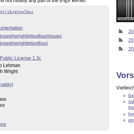
l not modify any part of the
L
T
X
kernel.
A
E
ntrib/etoolbox
umentation
20
/josephwright/etoolbox/issues
20
/josephwright/etoolbox/
20
Public License 1.3c
pp Lehman
h Wright
Vors
naktiv)
Vielleic
bx
box
xs
box
ty
hy
eo
ung