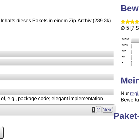
Bew
Inhalts dieses Pakets in einem Zip-Archiv (239.3k).
∅ 5 [7 
*****
****
***
**
*
Mei
Nur
regi
y of, e.g., package code; elegant implementation
Bewertu
1
2
Next
Paket