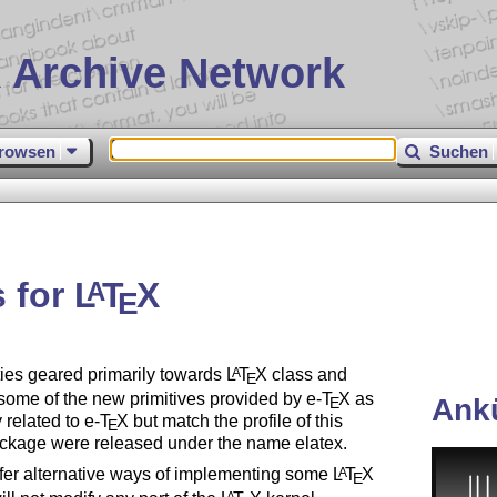
 Archive Network
rowsen
Suchen
s for
L
T
X
A
E
ties geared primarily towards
L
T
X
class and
A
E
some of the new primitives provided by e-
T
X
as
Ank
E
 related to e-
T
X
but match the profile of this
E
 package were released under the name elatex.
ffer alternative ways of implementing some
L
T
X
A
E