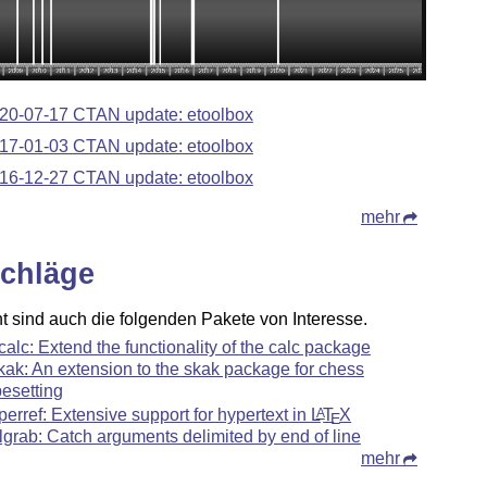
20-07-17 CTAN update: etoolbox
17-01-03 CTAN update: etoolbox
16-12-27 CTAN update: etoolbox
mehr
chläge
ht sind auch die folgenden Pakete von Interesse.
calc: Extend the functionality of the calc package
kak: An extension to the skak package for chess
pesetting
perref: Extensive support for hypertext in
L
T
X
A
E
lgrab: Catch arguments delimited by end of line
mehr